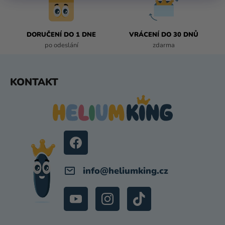
DORUČENÍ DO 1 DNE
VRÁCENÍ DO 30 DNŮ
po odeslání
zdarma
Z
KONTAKT
Á
P
A
T
Í
info
@
heliumking.cz