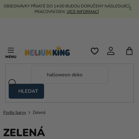
Přejít
OBJEDNÁVKY PŘIJATÉ DO 14:00 BUDOU DORUČENY NÁSLEDUJÍCÍ
na
PRACOVNÍ DEN.
VÍCE INFORMACÍ
obsah
N
K
HLEDAT
Nůžkové
stany
Podle barvy
Zelená
Kanekalon
Helium
ZELENÁ
a