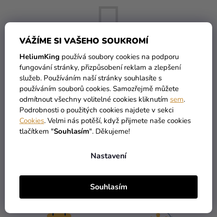
Kreativní
potřeby
VÁŽÍME SI VAŠEHO SOUKROMÍ
Personalizované
produkty
HeliumKing
používá soubory cookies na podporu
fungování stránky, přizpůsobení reklam a zlepšení
Témata
Můžete se ale podívat na ostatní kategorie.
služeb. Používáním naší stránky souhlasíte s
používáním souborů cookies. Samozřejmě můžete
Výprodej
odmítnout všechny volitelné cookies kliknutím
sem
.
ZPĚT DO OBCHODU
Podrobnosti o použitých cookies najdete v sekci
Novinky
Cookies
. Velmi nás potěší, když přijmete naše cookies
Naše
tlačítkem "
Souhlasím
". Děkujeme!
Tipy
Nastavení
Souhlasím
VŠECHNO SKLADEM
DOPRAVA ZDARMA
více než 30 000 produktů
nabízíme od 1190 Kč