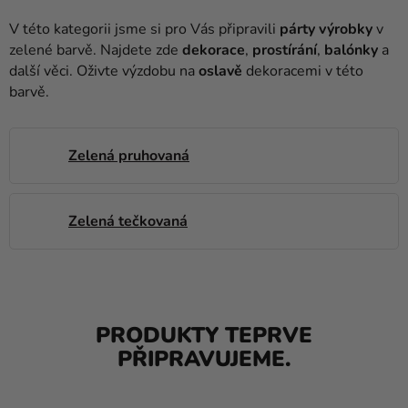
balónky
V této kategorii jsme si pro Vás připravili
párty výrobky
v
Svatba
zelené barvě. Najdete zde
dekorace
,
prostírání
,
balónky
a
další věci. Oživte výzdobu na
oslavě
dekoracemi v této
Párty
barvě.
Výzdoba
a
Zelená pruhovaná
doplňky
Kostýmy
Zelená tečkovaná
Oblečení
Pečení
Dárky
PRODUKTY TEPRVE
a
PŘIPRAVUJEME.
merch
Svátky