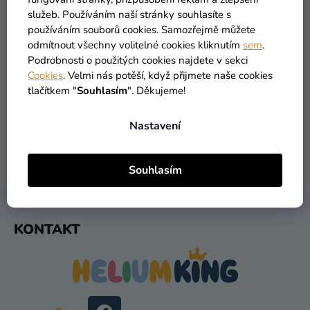
Kreativní
služeb. Používáním naší stránky souhlasíte s
používáním souborů cookies. Samozřejmě můžete
potřeby
odmítnout všechny volitelné cookies kliknutím
sem
.
Personalizované
Podrobnosti o použitých cookies najdete v sekci
produkty
Cookies
. Velmi nás potěší, když přijmete naše cookies
VŠECHNO SKLADEM
DOPRAVA ZDARMA
tlačítkem "
Souhlasím
". Děkujeme!
více než 30 000 produktů
nabízíme od 1190 Kč
Témata
Nastavení
Výprodej
Novinky
DORUČENÍ DO 1 DNE
VRÁCENÍ DO 30 DNŮ
Souhlasím
po odeslání
zdarma
Naše
Tipy
Z
KONTAKT
Á
P
A
T
Í