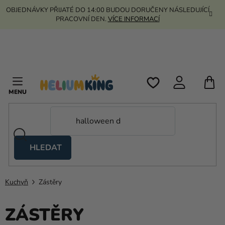
Přejít
OBJEDNÁVKY PŘIJATÉ DO 14:00 BUDOU DORUČENY NÁSLEDUJÍCÍ
na
PRACOVNÍ DEN.
VÍCE INFORMACÍ
obsah
N
K
HLEDAT
Nůžkové
stany
Kuchyň
Zástěry
Kanekalon
Helium
ZÁSTĚRY
a