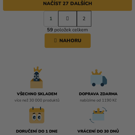
NAČÍST 27 DALŠÍCH
S
1
t
2
O
r
59
položek celkem
á
V
n
L
NAHORU
k
Á
o
D
v
A
á
C
n
í
Í
P
R
V
VŠECHNO SKLADEM
DOPRAVA ZDARMA
K
více než 30 000 produktů
nabízíme od 1190 Kč
Y
V
Ý
P
I
DORUČENÍ DO 1 DNE
VRÁCENÍ DO 30 DNŮ