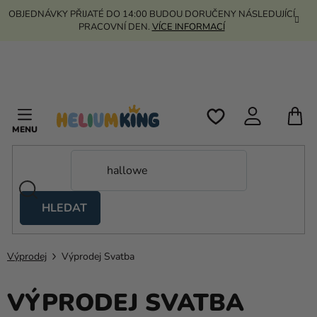
Přejít
OBJEDNÁVKY PŘIJATÉ DO 14:00 BUDOU DORUČENY NÁSLEDUJÍCÍ
na
PRACOVNÍ DEN.
VÍCE INFORMACÍ
obsah
N
K
HLEDAT
Nůžkové
stany
Výprodej
Výprodej Svatba
Kanekalon
Helium
VÝPRODEJ SVATBA
a