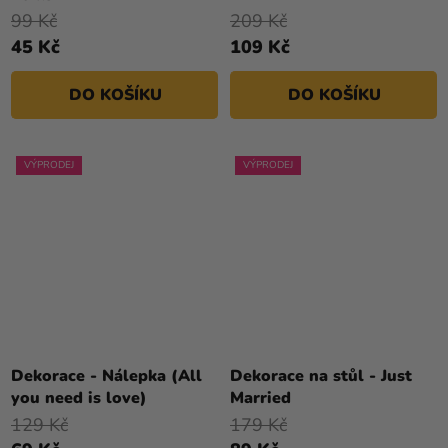
99 Kč
209 Kč
45 Kč
109 Kč
DO KOŠÍKU
DO KOŠÍKU
VÝPRODEJ
VÝPRODEJ
Dekorace - Nálepka (All
Dekorace na stůl - Just
you need is love)
Married
129 Kč
179 Kč