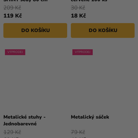
209 Kč
30 Kč
119 Kč
18 Kč
DO KOŠÍKU
DO KOŠÍKU
VÝPRODEJ
VÝPRODEJ
Metalické stuhy -
Metalický sáček
Jednobarevné
129 Kč
79 Kč