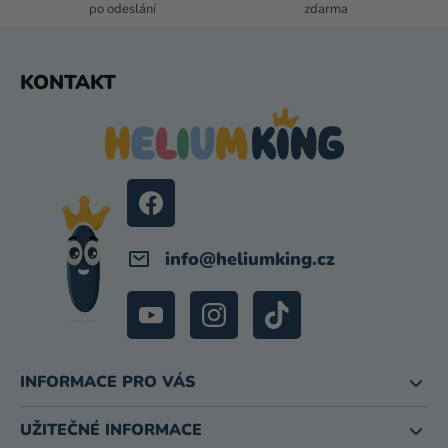
S
po odeslání
zdarma
U
Z
KONTAKT
Á
P
A
T
Í
info
@
heliumking.cz
INFORMACE PRO VÁS
UŽITEČNÉ INFORMACE