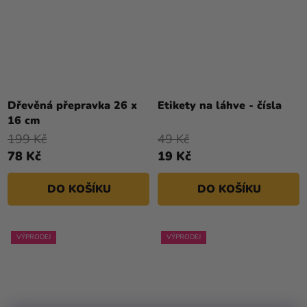
Průměrné
hodnocení
Dřevěná přepravka 26 x
Etikety na láhve - čísla
produktu
16 cm
je
199 Kč
49 Kč
5,0
78 Kč
19 Kč
z
5
DO KOŠÍKU
DO KOŠÍKU
hvězdiček.
VÝPRODEJ
VÝPRODEJ