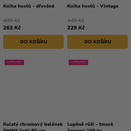
Kniha hostů - dřevěná
Kniha hostů - Vintage
499 Kč
449 Kč
263 Kč
229 Kč
DO KOŠÍKU
DO KOŠÍKU
VÝPRODEJ
VÝPRODEJ
Kulatý chromový balónek
Lupěně růží - tmavě
SHINY šedý 80 cm
červené 100 ks