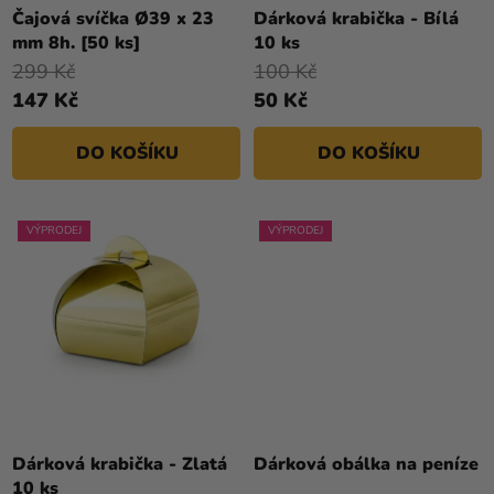
Ů
Čajová svíčka Ø39 x 23
Dárková krabička - Bílá
Kreativní
mm 8h. [50 ks]
10 ks
potřeby
299 Kč
100 Kč
Personalizované
147 Kč
50 Kč
produkty
DO KOŠÍKU
DO KOŠÍKU
Témata
Výprodej
VÝPRODEJ
VÝPRODEJ
Novinky
Naše
Tipy
Dárková krabička - Zlatá
Dárková obálka na peníze
10 ks