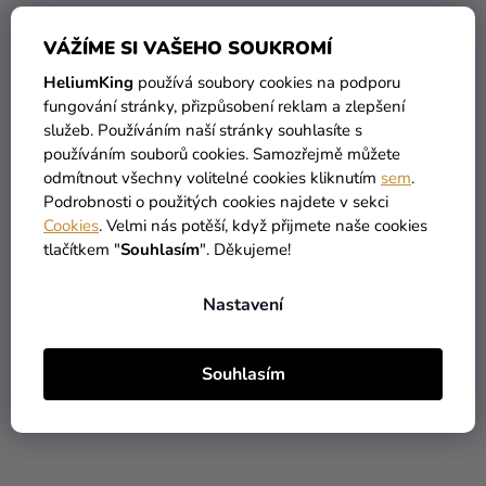
VÁŽÍME SI VAŠEHO SOUKROMÍ
HeliumKing
používá soubory cookies na podporu
fungování stránky, přizpůsobení reklam a zlepšení
Jednobarevné látkové
Jmenovky - Tropické
služeb. Používáním naší stránky souhlasíte s
stuhy
květiny 6 ks
používáním souborů cookies. Samozřejmě můžete
79 Kč
49 Kč
odmítnout všechny volitelné cookies kliknutím
sem
.
39 Kč
29 Kč
Podrobnosti o použitých cookies najdete v sekci
Cookies
. Velmi nás potěší, když přijmete naše cookies
tlačítkem "
Souhlasím
". Děkujeme!
DETAIL
DO KOŠÍKU
Nastavení
VÝPRODEJ
VÝPRODEJ
Souhlasím