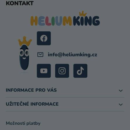
KONTAKT
Á
P
A
T
Í
info
@
heliumking.cz
INFORMACE PRO VÁS
UŽITEČNÉ INFORMACE
Možnosti platby