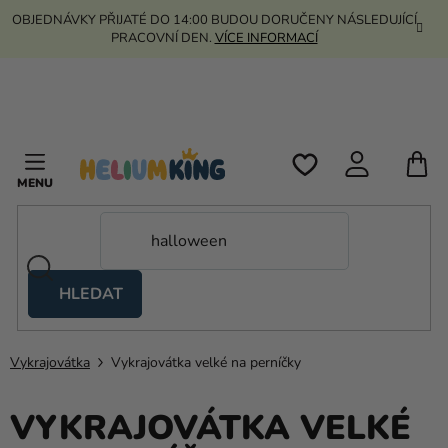
Přejít
OBJEDNÁVKY PŘIJATÉ DO 14:00 BUDOU DORUČENY NÁSLEDUJÍCÍ
na
PRACOVNÍ DEN.
VÍCE INFORMACÍ
obsah
N
K
HLEDAT
Nůžkové
stany
Vykrajovátka
Vykrajovátka velké na perníčky
Kanekalon
Helium
VYKRAJOVÁTKA VELKÉ
a