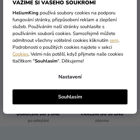
Můžete se ale podívat na ostatní kategorie.
VÁŽÍME SI VAŠEHO SOUKROMÍ
Kreativní
HeliumKing
používá soubory cookies na podporu
potřeby
fungování stránky, přizpůsobení reklam a zlepšení
ZPĚT DO OBCHODU
Personalizované
služeb. Používáním naší stránky souhlasíte s
používáním souborů cookies. Samozřejmě můžete
produkty
odmítnout všechny volitelné cookies kliknutím
sem
.
Témata
Podrobnosti o použitých cookies najdete v sekci
Cookies
. Velmi nás potěší, když přijmete naše cookies
Výprodej
tlačítkem "
Souhlasím
". Děkujeme!
Novinky
VŠECHNO SKLADEM
DOPRAVA ZDARMA
Nastavení
více než 30 000 produktů
nabízíme od 1190 Kč
Naše
Tipy
Souhlasím
DORUČENÍ DO 1 DNE
VRÁCENÍ DO 30 DNŮ
po odeslání
zdarma
Z