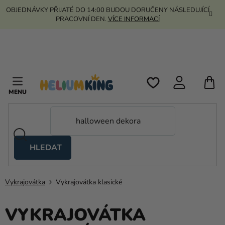
Přejít
OBJEDNÁVKY PŘIJATÉ DO 14:00 BUDOU DORUČENY NÁSLEDUJÍCÍ
na
PRACOVNÍ DEN.
VÍCE INFORMACÍ
obsah
N
K
HLEDAT
Nůžkové
stany
Vykrajovátka
Vykrajovátka klasické
Kanekalon
Helium
VYKRAJOVÁTKA
a