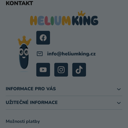
KONTAKT
Á
P
A
T
Í
info
@
heliumking.cz
INFORMACE PRO VÁS
UŽITEČNÉ INFORMACE
Možnosti platby