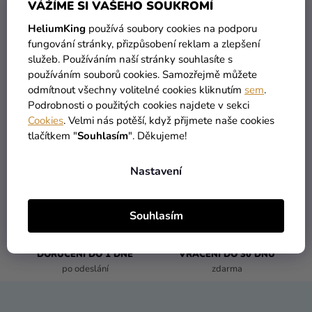
Můžete se ale podívat na ostatní kategorie.
VÁŽÍME SI VAŠEHO SOUKROMÍ
Kreativní
HeliumKing
používá soubory cookies na podporu
potřeby
fungování stránky, přizpůsobení reklam a zlepšení
ZPĚT DO OBCHODU
Personalizované
služeb. Používáním naší stránky souhlasíte s
používáním souborů cookies. Samozřejmě můžete
produkty
odmítnout všechny volitelné cookies kliknutím
sem
.
Témata
Podrobnosti o použitých cookies najdete v sekci
Cookies
. Velmi nás potěší, když přijmete naše cookies
Výprodej
tlačítkem "
Souhlasím
". Děkujeme!
Novinky
VŠECHNO SKLADEM
DOPRAVA ZDARMA
Nastavení
více než 30 000 produktů
nabízíme od 1190 Kč
Naše
Tipy
Souhlasím
DORUČENÍ DO 1 DNE
VRÁCENÍ DO 30 DNŮ
po odeslání
zdarma
Z