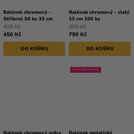
Balónek chromový -
Balónek chromový - zlatý
Stříbrný 50 ks 33 cm
13 cm 100 ks
490 Kč
900 Kč
450 Kč
790 Kč
DO KOŠÍKU
DO KOŠÍKU
VÝHODNÉ BALENÍ
Balónek chromový srdce
Balónek metalický