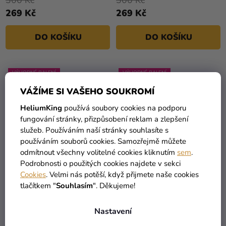
300 Kč
300 Kč
269 Kč
269 Kč
DO KOŠÍKU
DO KOŠÍKU
VÝHODNÉ BALENÍ
VÝHODNÉ BALENÍ
VÁŽÍME SI VAŠEHO SOUKROMÍ
HeliumKing
používá soubory cookies na podporu
fungování stránky, přizpůsobení reklam a zlepšení
služeb. Používáním naší stránky souhlasíte s
používáním souborů cookies. Samozřejmě můžete
odmítnout všechny volitelné cookies kliknutím
sem
.
Podrobnosti o použitých cookies najdete v sekci
Cookies
. Velmi nás potěší, když přijmete naše cookies
Balónek metalický tmavě
Balónek metalický
tlačítkem "
Souhlasím
". Děkujeme!
růžový 26 cm 100 ks
tmavozelený 26 cm 100
ks
300 Kč
300 Kč
Nastavení
269 Kč
269 Kč