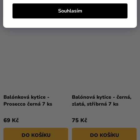
DO KOŠÍKU
DO KOŠÍKU
Souhlasím
Balónková kytice -
Balónová kytice - černá,
Prosecco černá 7 ks
zlatá, stříbrná 7 ks
69 Kč
75 Kč
DO KOŠÍKU
DO KOŠÍKU