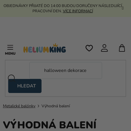
Přejít
OBJEDNÁVKY PŘIJATÉ DO 14:00 BUDOU DORUČENY NÁSLEDUJÍCÍ
na
PRACOVNÍ DEN.
VÍCE INFORMACÍ
obsah
N
K
HLEDAT
Nůžkové
stany
Metalické balónky
Výhodná balení
Kanekalon
Helium
VÝHODNÁ BALENÍ
a