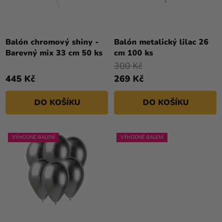
U
Kreativní
K
potřeby
T
Ů
Balón chromový shiny -
Balón metalický lilac 26
Personalizované
Barevný mix 33 cm 50 ks
cm 100 ks
produkty
300 Kč
Témata
445 Kč
269 Kč
Výprodej
DO KOŠÍKU
DO KOŠÍKU
Novinky
Naše
VÝHODNÉ BALENÍ
VÝHODNÉ BALENÍ
Tipy