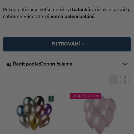
balónky
Pokud potřebuje větší množství
balónků
v různých barvách,
Svatba
nabízíme Vám tato
výhodná balení balónů
.
Párty
V
Ý
Výzdoba
FILTROVÁNÍ
a
P
doplňky
I
Ř
S
Řadit podle:
Doporučujeme
A
Kostýmy
P
Z
Oblečení
R
E
O
N
Pečení
D
Í
VÝHODNÉ BALENÍ
U
Dárky
P
a
K
R
merch
T
O
Ů
D
Svátky