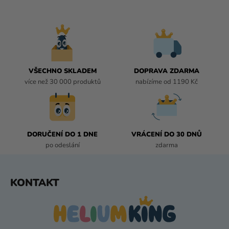
V
L
Á
D
A
C
Í
VŠECHNO SKLADEM
DOPRAVA ZDARMA
P
více než 30 000 produktů
nabízíme od 1190 Kč
R
V
K
Y
DORUČENÍ DO 1 DNE
VRÁCENÍ DO 30 DNŮ
V
po odeslání
zdarma
Ý
P
I
Z
KONTAKT
S
Á
U
P
A
T