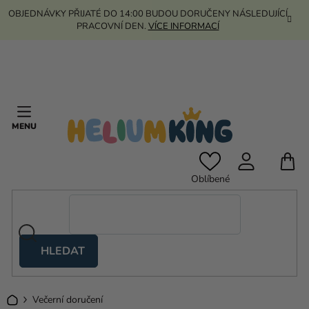
Přejít
OBJEDNÁVKY PŘIJATÉ DO 14:00 BUDOU DORUČENY NÁSLEDUJÍCÍ
na
PRACOVNÍ DEN.
VÍCE INFORMACÍ
obsah
N
Oblíbené
K
HLEDAT
Nůžkové
stany
Domů
Večerní doručení
Kanekalon