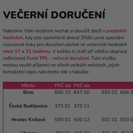
Helium
VEČERNÍ DORUČENÍ
a
balónky
Nabízíme Vám možnost nechat si doručit zboží v
pozdních
Svatba
hodinách
, kdy jste spolehlivě doma! Zřídili jsme speciální
rozvozové linky pro doručení zásilek ve večerních hodinách
Párty
mezi 17 a 21 hodinou
.
V košíku si stači při výběru dopravy
zaškrtnout
Kurýr PPL - večerní doručení.
Tuto službu
Výzdoba
mohou využít příjemci ve všech velkých městech, jejich
a
kompletní výpis naleznete zde v tabulke:
doplňky
Město
PSČ od
PSČ do
Kostýmy
Brno
600 10
647 00
655 02
656 
Oblečení
České Budějovice
370 01
370 21
Pečení
Hradec Králové
500 01
500 12
501 01
503 
Dárky
a