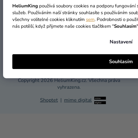
Možnosti platby
HeliumKing
používá soubory cookies na podporu fungování s
služeb. Používáním naší stránky souhlasíte s používáním so
všechny volitelné cookies kliknutím
sem
. Podrobnosti o použi
nás potěší, když přijmete naše cookies tlačítkem "
Souhlasím
Možnosti dopravy
Nastavení
Souhlasím
Copyright 2026
HeliumKing.cz
. Všechna práva
vyhrazena.
Shoptet
|
mime digital