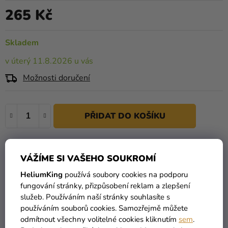
je
Kreativní
265 Kč
0,0
Měrná cena:
potřeby
z
5
Skladem
Personalizované
hvězdiček.
produkty
v úterý 11.8.2026 u vás
Témata
Možnosti doručení
Výprodej
Novinky
Naše
89106
Tipy
VÁŽÍME SI VAŠEHO SOUKROMÍ
HeliumKing
používá soubory cookies na podporu
fungování stránky, přizpůsobení reklam a zlepšení
služeb. Používáním naší stránky souhlasíte s
používáním souborů cookies. Samozřejmě můžete
odmítnout všechny volitelné cookies kliknutím
sem
.
VŠECHNO SKLADEM
DOPRAVA ZDARMA