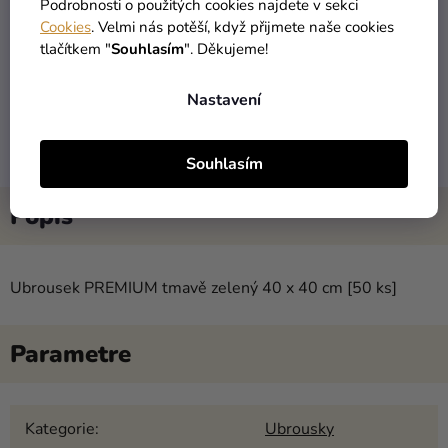
Podrobnosti o použitých cookies najdete v sekci
více než 30 000 produktů
nabízíme od 1190 Kč
Cookies
. Velmi nás potěší, když přijmete naše cookies
tlačítkem "
Souhlasím
". Děkujeme!
Nastavení
DORUČENÍ DO 1 DNE
VRÁCENÍ DO 30 DNŮ
po odeslání
zdarma
Souhlasím
Ubrousek PREMIUM tmavě zelený 40 x 40 cm [50 ks]
Kategorie
:
Ubrousky