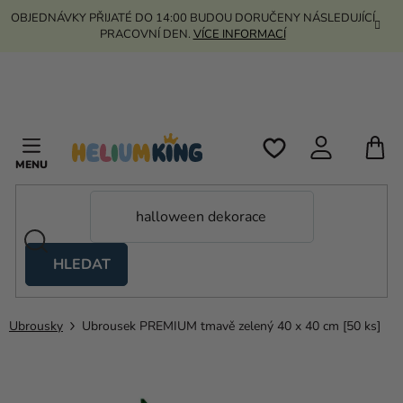
Přejít
OBJEDNÁVKY PŘIJATÉ DO 14:00 BUDOU DORUČENY NÁSLEDUJÍCÍ
na
PRACOVNÍ DEN.
VÍCE INFORMACÍ
obsah
N
K
HLEDAT
Nůžkové
stany
Ubrousky
Ubrousek PREMIUM tmavě zelený 40 x 40 cm [50 ks]
Kanekalon
Helium
a