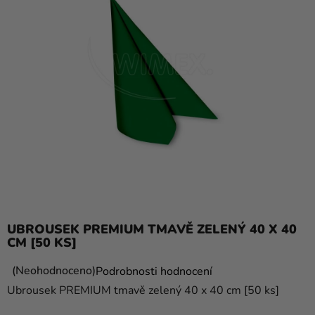
balónky
Svatba
Párty
Výzdoba
a
doplňky
Kostýmy
Oblečení
Pečení
UBROUSEK PREMIUM TMAVĚ ZELENÝ 40 X 40
Dárky
CM [50 KS]
a
Průměrné
Neohodnoceno
Podrobnosti hodnocení
merch
hodnocení
Ubrousek PREMIUM tmavě zelený 40 x 40 cm [50 ks]
Svátky
produktu