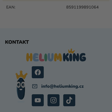
EAN
:
8591199891064
Z
KONTAKT
Á
P
A
T
Í
info
@
heliumking.cz