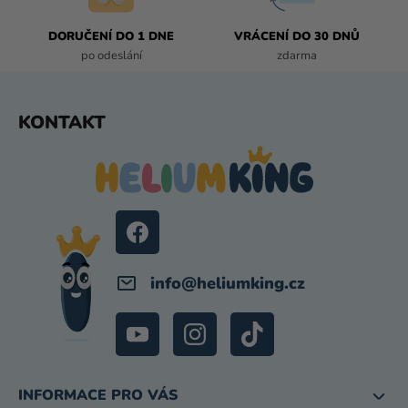
K
Y
DORUČENÍ DO 1 DNE
VRÁCENÍ DO 30 DNŮ
V
po odeslání
zdarma
Ý
P
I
Z
KONTAKT
S
Á
U
P
A
T
Í
info
@
heliumking.cz
INFORMACE PRO VÁS