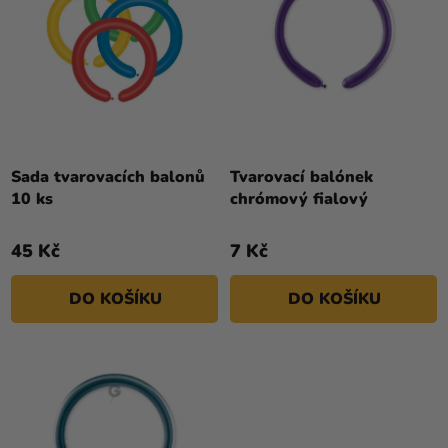
K
R
Kreativní
T
potřeby
O
Ů
D
Personalizované
U
produkty
K
Témata
T
Ů
Sada tvarovacích balonů
Tvarovací balónek
Výprodej
10 ks
chrómový fialový
Novinky
45 Kč
7 Kč
Naše
Tipy
DO KOŠÍKU
DO KOŠÍKU