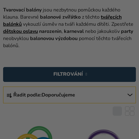
balónky
Tvarovací balóny
jsou nezbytnou pomůckou každého
Svatba
klauna. Barevné
balonové zvířátko
z těchto
tvářecích
balónků
vykouzlí úsměv na tváři každému dítěti. Zpestřete
Párty
dětskou oslavu
narozenin
,
karneval
nebo jakoukoliv
party
neobvyklou
balonovou výzdobou
pomocí těchto tvářecích
Výzdoba
balónů.
a
doplňky
V
Kostýmy
Ý
FILTROVÁNÍ
P
Oblečení
I
Ř
Pečení
S
Řadit podle:
Doporučujeme
A
P
Z
Dárky
R
E
a
O
merch
N
D
Í
Svátky
U
P