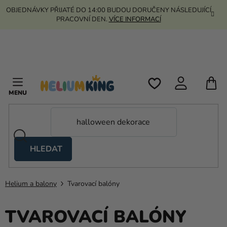
Přejít
OBJEDNÁVKY PŘIJATÉ DO 14:00 BUDOU DORUČENY NÁSLEDUJÍCÍ
na
PRACOVNÍ DEN.
VÍCE INFORMACÍ
obsah
N
K
HLEDAT
Nůžkové
stany
Helium a balony
Tvarovací balóny
Kanekalon
Helium
TVAROVACÍ BALÓNY
a