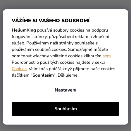
VÁŽÍME SI VAŠEHO SOUKROMÍ
Tvarovací balónek
Tvarovací balónek
HeliumKing
používá soubory cookies na podporu
chrómový růžový
chrómový stříbrný
fungování stránky, přizpůsobení reklam a zlepšení
služeb. Používáním naší stránky souhlasíte s
7 Kč
7 Kč
používáním souborů cookies. Samozřejmě můžete
odmítnout všechny volitelné cookies kliknutím
sem
.
DO KOŠÍKU
DO KOŠÍKU
Podrobnosti o použitých cookies najdete v sekci
Cookies
. Velmi nás potěší, když přijmete naše cookies
tlačítkem "
Souhlasím
". Děkujeme!
Nastavení
Souhlasím