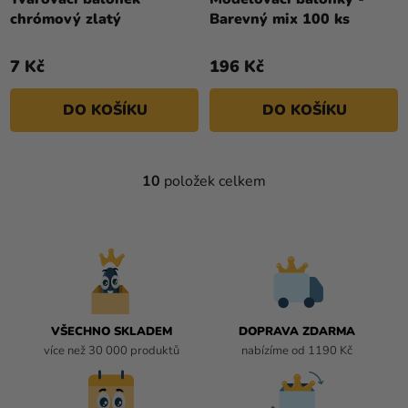
chrómový zlatý
Barevný mix 100 ks
7 Kč
196 Kč
DO KOŠÍKU
DO KOŠÍKU
10
položek celkem
O
V
L
Á
D
A
C
Í
VŠECHNO SKLADEM
DOPRAVA ZDARMA
P
více než 30 000 produktů
nabízíme od 1190 Kč
R
V