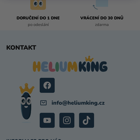
K
Y
DORUČENÍ DO 1 DNE
VRÁCENÍ DO 30 DNŮ
V
po odeslání
zdarma
Ý
P
I
Z
KONTAKT
S
Á
U
P
A
T
Í
info
@
heliumking.cz