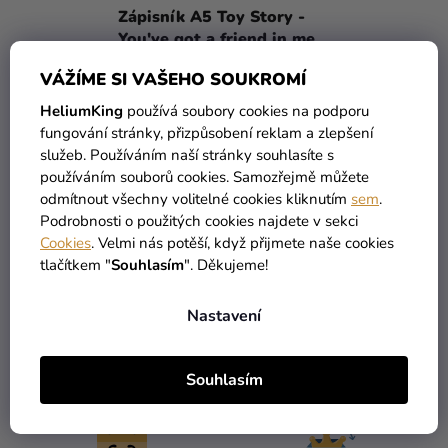
Ů
Zápisník A5 Toy Story -
Kreativní
You've got a friend in me
potřeby
VÁŽÍME SI VAŠEHO SOUKROMÍ
Personalizované
299 Kč
produkty
HeliumKing
používá soubory cookies na podporu
fungování stránky, přizpůsobení reklam a zlepšení
DO KOŠÍKU
Témata
služeb. Používáním naší stránky souhlasíte s
používáním souborů cookies. Samozřejmě můžete
Výprodej
odmítnout všechny volitelné cookies kliknutím
sem
.
1
položek celkem
Podrobnosti o použitých cookies najdete v sekci
O
Novinky
Cookies
. Velmi nás potěší, když přijmete naše cookies
V
tlačítkem "
Souhlasím
". Děkujeme!
L
Naše
Á
Tipy
D
Nastavení
A
C
Í
Souhlasím
VŠECHNO SKLADEM
DOPRAVA ZDARMA
P
více než 30 000 produktů
nabízíme od 1190 Kč
R
V