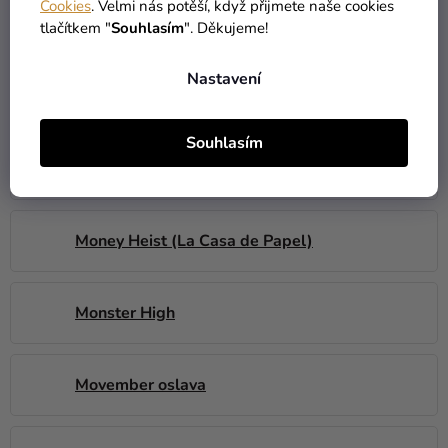
Cookies
. Velmi nás potěší, když přijmete naše cookies
Minnie Mouse
tlačítkem "
Souhlasím
". Děkujeme!
Nastavení
Miraculous-Ladybug
Souhlasím
Moana ( Vaiana )
Money Heist (La Casa de Papel)
Monster High
Movember oslava