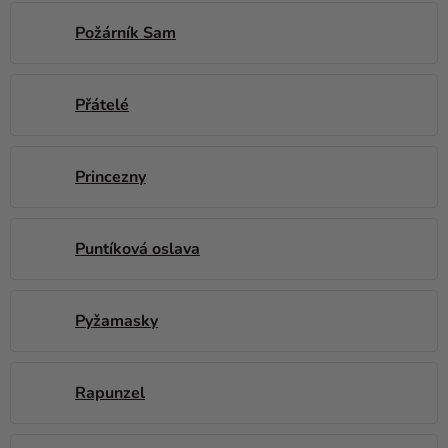
Požárník Sam
Přátelé
Princezny
Puntíková oslava
Pyžamasky
Rapunzel