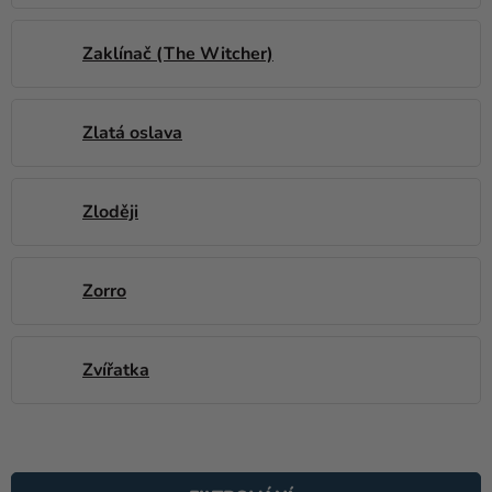
Zaklínač (The Witcher)
Zlatá oslava
Zloději
Zorro
Zvířatka
V
Ý