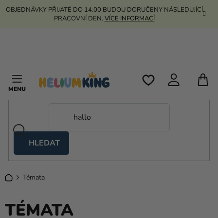
Přejít
OBJEDNÁVKY PŘIJATÉ DO 14:00 BUDOU DORUČENY NÁSLEDUJÍCÍ
na
PRACOVNÍ DEN.
VÍCE INFORMACÍ
obsah
N
K
HLEDAT
Nůžkové
stany
Domů
Témata
Kanekalon
Helium
TÉMATA
a