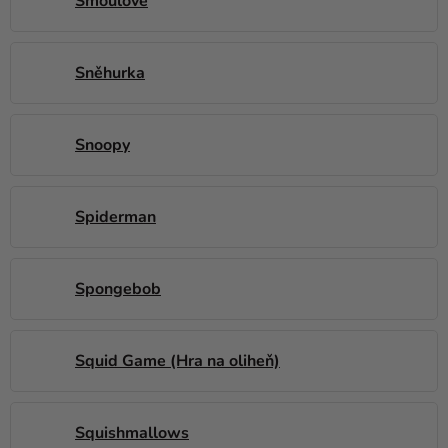
Šmoulové
Sněhurka
Snoopy
Spiderman
Spongebob
Squid Game (Hra na oliheň)
Squishmallows