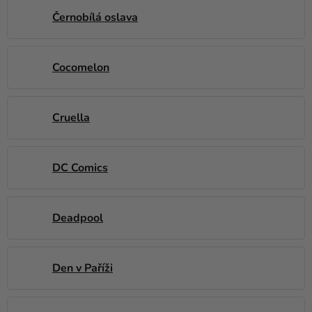
Černobílá oslava
Cocomelon
Cruella
DC Comics
Deadpool
Den v Paříži