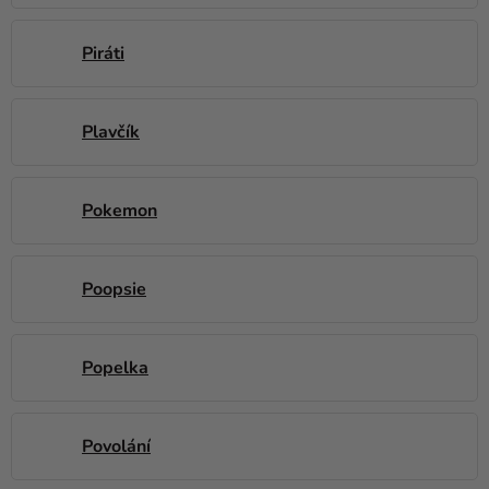
Piráti
Plavčík
Pokemon
Poopsie
Popelka
Povolání