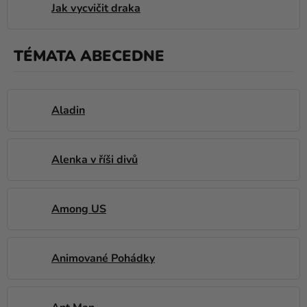
Jak vycvičit draka
TÉMATA ABECEDNE
Aladin
Alenka v říši divů
Among US
Animované Pohádky