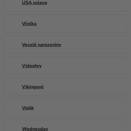
USA oslava
Včelka
Veselé narozeniny
Videohry
Vikingové
Voják
Wednesday