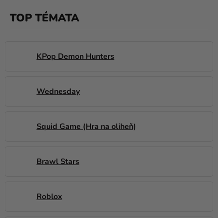
balónky
TOP TÉMATA
Svatba
Párty
KPop Demon Hunters
Výzdoba
a
doplňky
Wednesday
Kostýmy
Squid Game (Hra na oliheň)
Oblečení
Pečení
Brawl Stars
Dárky
a
merch
Roblox
Svátky