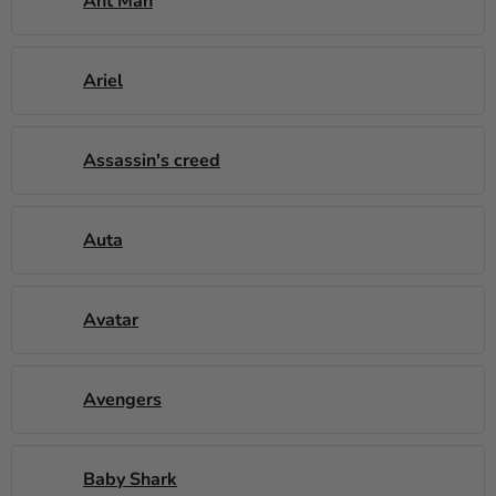
Ant Man
Ariel
Assassin's creed
Auta
Avatar
Avengers
Baby Shark