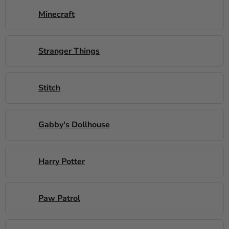
Kreativní
Minecraft
potřeby
Personalizované
Stranger Things
produkty
Témata
Stitch
Výprodej
Novinky
Gabby's Dollhouse
Naše
Tipy
Harry Potter
Paw Patrol