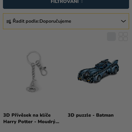
FILTROVÁNÍ
P
I
Ř
S
Řadit podle:
Doporučujeme
A
P
Z
R
E
O
N
D
Í
U
P
K
R
T
O
Ů
D
U
K
T
Ů
3D Přívěsek na klíče
3D puzzle - Batman
Harry Potter - Moudrý
klobouk