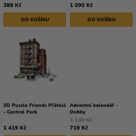
389 Kč
1 090 Kč
DO KOŠÍKU
DO KOŠÍKU
3D Puzzle Friends Přátelé
Adventní kalendář -
- Central Perk
Dobby
1 139 Kč
1 419 Kč
719 Kč