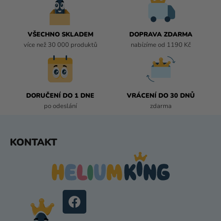
P
R
V
VŠECHNO SKLADEM
DOPRAVA ZDARMA
K
více než 30 000 produktů
nabízíme od 1190 Kč
Y
V
Ý
P
I
DORUČENÍ DO 1 DNE
VRÁCENÍ DO 30 DNŮ
S
po odeslání
zdarma
U
Z
KONTAKT
Á
P
A
T
Í