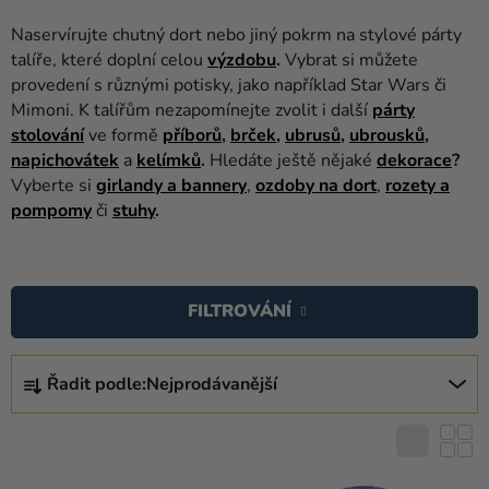
balónky
Naservírujte chutný dort nebo jiný pokrm na stylové párty
Svatba
talíře, které doplní celou
výzdobu
.
Vybrat si můžete
provedení s různými potisky, jako například Star Wars či
Párty
Mimoni. K talířům nezapomínejte zvolit i další
párty
stolování
ve formě
příborů
,
brček
,
ubrusů
,
ubrousků
,
Výzdoba
napichovátek
a
kelímků
.
Hledáte ještě nějaké
dekorace
?
a
Vyberte si
girlandy a bannery
,
ozdoby na dort
,
rozety a
doplňky
pompomy
či
stuhy
.
Kostýmy
V
Oblečení
Ý
FILTROVÁNÍ
P
Pečení
I
Ř
Dárky
S
Řadit podle:
Nejprodávanější
A
a
P
Z
merch
R
E
O
Svátky
N