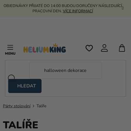
Přejít
OBJEDNÁVKY PŘIJATÉ DO 14:00 BUDOU DORUČENY NÁSLEDUJÍCÍ
na
PRACOVNÍ DEN.
VÍCE INFORMACÍ
obsah
N
K
HLEDAT
Nůžkové
stany
Párty stolování
Talíře
Kanekalon
Helium
TALÍŘE
a