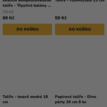
Kvalitní kompostovatelné
Talíře - růžovozlaté 23 cm
talíře - Třpytivé balóny 8
ks
79 Kč
69 Kč
59 Kč
DO KOŠÍKU
DO KOŠÍKU
Talíře - tmavě modré 18
Papírové talíře - Dino
cm
párty 20 cm 8 ks