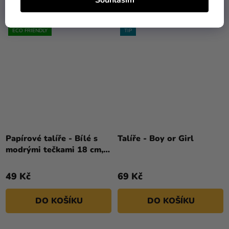
Souhlasím
ECO FRIENDLY
TIP
Papírové talíře - Bílé s
Talíře - Boy or Girl
modrými tečkami 18 cm, 6
ks
49 Kč
69 Kč
DO KOŠÍKU
DO KOŠÍKU