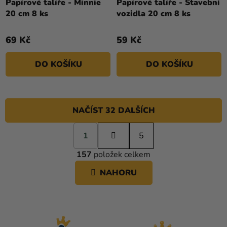
Papírové talíře - Minnie
Papírové talíře - Stavební
20 cm 8 ks
vozidla 20 cm 8 ks
69 Kč
59 Kč
DO KOŠÍKU
DO KOŠÍKU
NAČÍST 32 DALŠÍCH
S
1
t
5
O
r
157
položek celkem
á
V
n
L
NAHORU
k
Á
o
D
v
A
á
C
n
í
Í