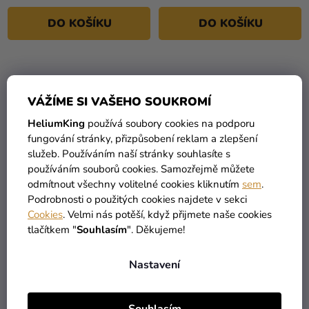
DO KOŠÍKU
DO KOŠÍKU
VÁŽÍME SI VAŠEHO SOUKROMÍ
HeliumKing
používá soubory cookies na podporu
fungování stránky, přizpůsobení reklam a zlepšení
služeb. Používáním naší stránky souhlasíte s
používáním souborů cookies. Samozřejmě můžete
odmítnout všechny volitelné cookies kliknutím
sem
.
Podrobnosti o použitých cookies najdete v sekci
Cookies
. Velmi nás potěší, když přijmete naše cookies
Papírové talíře - Barbie
Kompostovatelné talíře -
tlačítkem "
Souhlasím
". Děkujeme!
Fantasy
Star Wars galaxy 8 ks
94 Kč
94 Kč
Nastavení
89 Kč
89 Kč
DO KOŠÍKU
DO KOŠÍKU