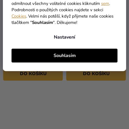
odmítnout všechny volitelné cookies kliknutím
sem
.
Podrobnosti o použitých cookies najdete v sekci
Cookies
. Velmi nás potěší, když přijmete naše cookies
tlačítkem "
Souhlasím
". Děkujeme!
Nastavení
Svíčka - koule metalická
Svíčka - koule metalická
modrá 8 cm
stříbrná 8 cm
Souhlasím
59 Kč
69 Kč
DO KOŠÍKU
DO KOŠÍKU