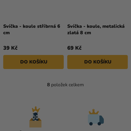
Svíčka - koule stříbrná 6
Svíčka - koule, metalická
cm
zlatá 8 cm
39 Kč
69 Kč
DO KOŠÍKU
DO KOŠÍKU
8
položek celkem
O
V
L
Á
D
A
C