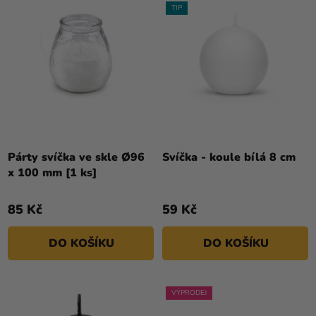
D
Í
TIP
Kreativní
U
P
potřeby
K
R
T
Personalizované
O
Ů
produkty
D
U
Témata
K
Výprodej
T
Ů
Párty svíčka ve skle Ø96
Svíčka - koule bílá 8 cm
Novinky
x 100 mm [1 ks]
Naše
Tipy
85 Kč
59 Kč
DO KOŠÍKU
DO KOŠÍKU
VÝPRODEJ