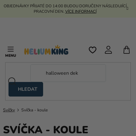
Přejít
OBJEDNÁVKY PŘIJATÉ DO 14:00 BUDOU DORUČENY NÁSLEDUJÍCÍ
na
PRACOVNÍ DEN.
VÍCE INFORMACÍ
obsah
N
K
HLEDAT
Nůžkové
stany
Svíčky
Svíčka - koule
Kanekalon
Helium
SVÍČKA - KOULE
a