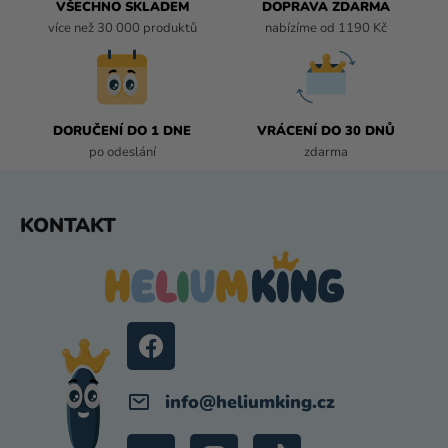
Í
VŠECHNO SKLADEM
DOPRAVA ZDARMA
P
více než 30 000 produktů
nabízíme od 1190 Kč
R
V
K
Y
DORUČENÍ DO 1 DNE
VRÁCENÍ DO 30 DNŮ
V
po odeslání
zdarma
Ý
P
I
Z
KONTAKT
S
Á
U
P
A
T
Í
info
@
heliumking.cz