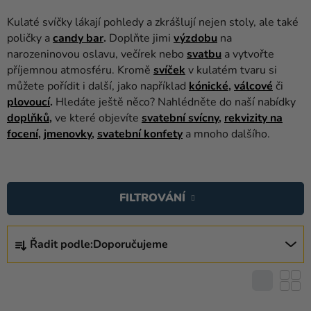
balónky
Kulaté svíčky lákají pohledy a zkrášlují nejen stoly, ale také
Svatba
poličky a
candy bar
.
Doplňte jimi
výzdobu
na
narozeninovou oslavu, večírek nebo
svatbu
a vytvořte
Párty
příjemnou atmosféru. Kromě
svíček
v kulatém tvaru si
můžete pořídit i další, jako například
kónické
,
válcové
či
Výzdoba
plovoucí
.
Hledáte ještě něco? Nahlédněte do naší nabídky
a
doplňků
,
ve které objevíte
svatební svícny
,
rekvizity na
doplňky
focení
,
jmenovky
,
svatební konfety
a mnoho dalšího.
Kostýmy
V
Oblečení
Ý
FILTROVÁNÍ
P
Pečení
I
Ř
Dárky
S
Řadit podle:
Doporučujeme
A
a
P
Z
merch
R
E
O
Svátky
N