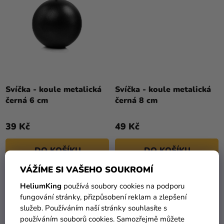
Svíčka - koule metalická
Svíčka - koule metalická
černá 6 cm
černá 8 cm
39 Kč
49 Kč
DO KOŠÍKU
DO KOŠÍKU
VÁŽÍME SI VAŠEHO SOUKROMÍ
HeliumKing
používá soubory cookies na podporu
fungování stránky, přizpůsobení reklam a zlepšení
služeb. Používáním naší stránky souhlasíte s
používáním souborů cookies. Samozřejmě můžete