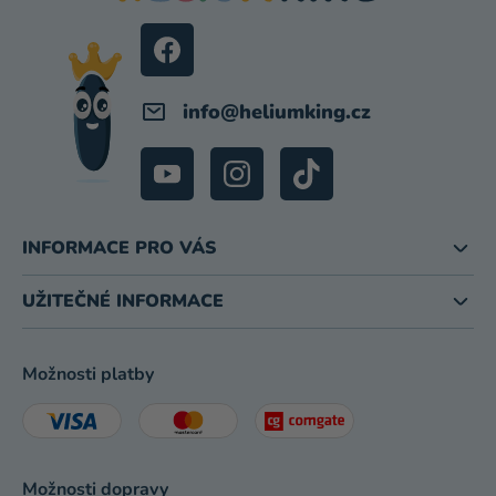
T
Í
info
@
heliumking.cz
INFORMACE PRO VÁS
UŽITEČNÉ INFORMACE
Možnosti platby
Možnosti dopravy