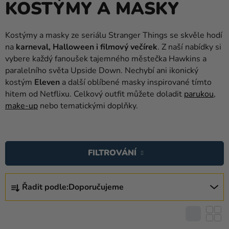
KOSTÝMY A MASKY
balónky
Svatba
Kostýmy a masky ze seriálu Stranger Things se skvěle hodí
na
karneval, Halloween i filmový večírek
. Z naší nabídky si
Párty
vybere každý fanoušek tajemného městečka Hawkins a
Výzdoba
paralelního světa Upside Down. Nechybí ani ikonický
a
kostým
Eleven
a další oblíbené masky inspirované tímto
doplňky
hitem od Netflixu. Celkový outfit můžete doladit
parukou
,
make-up
nebo tematickými doplňky.
Kostýmy
V
Oblečení
Ý
FILTROVÁNÍ
Pečení
P
I
Dárky
Ř
S
a
Řadit podle:
Doporučujeme
A
P
merch
Z
R
E
Svátky
O