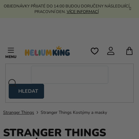
Přejít
OBJEDNÁVKY PŘIJATÉ DO 14:00 BUDOU DORUČENY NÁSLEDUJÍCÍ
na
PRACOVNÍ DEN.
VÍCE INFORMACÍ
obsah
N
K
HLEDAT
Nůžkové
stany
Stranger Things
Stranger Things Kostýmy a masky
Kanekalon
Helium
STRANGER THINGS
a