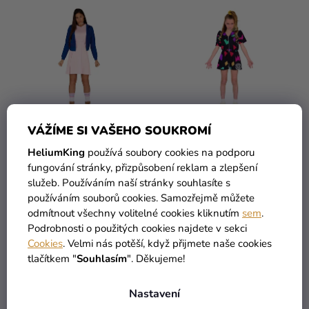
N
D
Kreativní
Í
U
potřeby
P
K
R
Personalizované
T
O
produkty
Ů
D
Témata
U
K
VÁŽÍME SI VAŠEHO SOUKROMÍ
Výprodej
T
HeliumKing
používá soubory cookies na podporu
Novinky
Ů
Dámský kostým -
Dětský kostým - Stranger
fungování stránky, přizpůsobení reklam a zlepšení
Telepatická dívka
Things
služeb. Používáním naší stránky souhlasíte s
Naše
1 019 Kč
používáním souborů cookies. Samozřejmě můžete
Tipy
879 Kč
569 Kč
odmítnout všechny volitelné cookies kliknutím
sem
.
Podrobnosti o použitých cookies najdete v sekci
Cookies
. Velmi nás potěší, když přijmete naše cookies
DETAIL
DETAIL
tlačítkem "
Souhlasím
". Děkujeme!
Nastavení
2
položek celkem
O