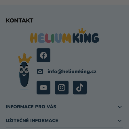
Z
KONTAKT
Á
P
A
T
Í
info
@
heliumking.cz
INFORMACE PRO VÁS
UŽITEČNÉ INFORMACE