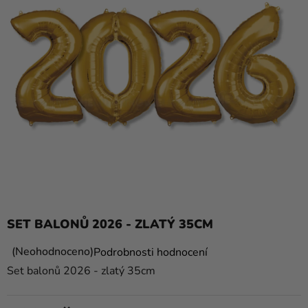
balónky
Svatba
Párty
Výzdoba
a
doplňky
Kostýmy
Oblečení
Pečení
SET BALONŮ 2026 - ZLATÝ 35CM
Dárky
a
Průměrné
Neohodnoceno
Podrobnosti hodnocení
hodnocení
merch
Set balonů 2026 - zlatý 35cm
produktu
Svátky
je