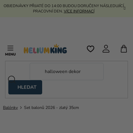
Přejít
OBJEDNÁVKY PŘIJATÉ DO 14:00 BUDOU DORUČENY NÁSLEDUJÍCÍ
na
PRACOVNÍ DEN.
VÍCE INFORMACÍ
obsah
N
K
HLEDAT
Nůžkové
stany
Balónky
Set balonů 2026 - zlatý 35cm
Kanekalon
Helium
a