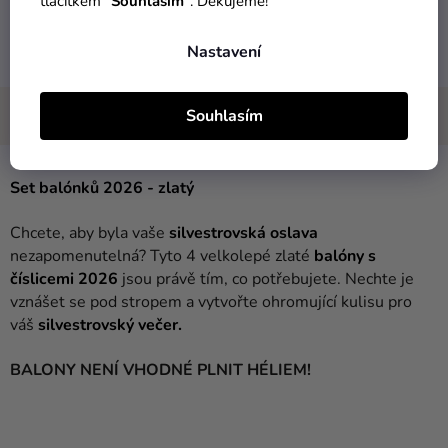
tlačítkem "
Souhlasím
". Děkujeme!
DORUČENÍ DO 1 DNE
VRÁCENÍ DO 30 DNŮ
po odeslání
zdarma
Nastavení
Souhlasím
Set balónků 2026 - zlatý
Chcete, aby byla vaše
silvestrovská oslava
nezapomenutelná? Tyto 4 velkolepé zlaté
balóny s
číslicemi 2026
jsou právě tím, co potřebujete. Nechte je
vznášet se pod stropem a vytvořte ohromující kulisu pro
váš
silvestrovský večer.
BALONY NENÍ VHODNÉ PLNIT HÉLIEM!