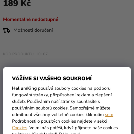
189 Kč
0,0
Měrná cena:
Kreativní
z
potřeby
5
Momentálně nedostupné
hvězdiček.
Personalizované
Možnosti doručení
produkty
Témata
101071
Výprodej
Novinky
VÁŽÍME SI VAŠEHO SOUKROMÍ
Naše
Tipy
HeliumKing
používá soubory cookies na podporu
fungování stránky, přizpůsobení reklam a zlepšení
služeb. Používáním naší stránky souhlasíte s
VŠECHNO SKLADEM
DOPRAVA ZDARMA
používáním souborů cookies. Samozřejmě můžete
více než 30 000 produktů
nabízíme od 1190 Kč
odmítnout všechny volitelné cookies kliknutím
sem
.
Podrobnosti o použitých cookies najdete v sekci
Cookies
. Velmi nás potěší, když přijmete naše cookies