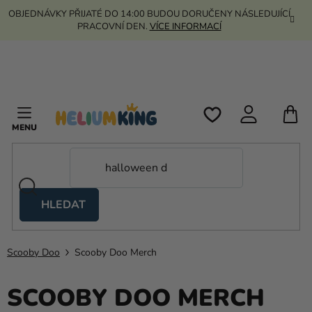
Přejít
OBJEDNÁVKY PŘIJATÉ DO 14:00 BUDOU DORUČENY NÁSLEDUJÍCÍ
na
PRACOVNÍ DEN.
VÍCE INFORMACÍ
obsah
N
K
HLEDAT
Nůžkové
stany
Scooby Doo
Scooby Doo Merch
Kanekalon
Helium
SCOOBY DOO MERCH
a