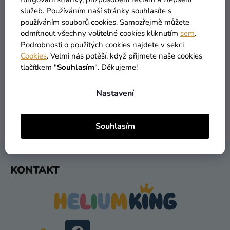
Kreativní
služeb. Používáním naší stránky souhlasíte s
používáním souborů cookies. Samozřejmě můžete
potřeby
odmítnout všechny volitelné cookies kliknutím
sem
.
Personalizované
Podrobnosti o použitých cookies najdete v sekci
produkty
Cookies
. Velmi nás potěší, když přijmete naše cookies
VŠECHNO SKLADEM
DOPRAVA ZDARMA
tlačítkem "
Souhlasím
". Děkujeme!
více než 30 000 produktů
nabízíme od 1190 Kč
Témata
Nastavení
Výprodej
Novinky
DORUČENÍ DO 1 DNE
VRÁCENÍ DO 30 DNŮ
Souhlasím
po odeslání
zdarma
Naše
Tipy
Z
KONTAKT
Á
P
A
T
Í