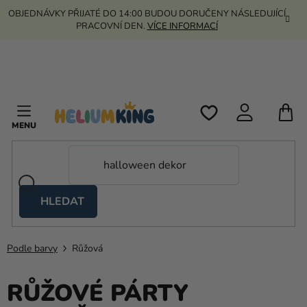
Přejít
OBJEDNÁVKY PŘIJATÉ DO 14:00 BUDOU DORUČENY NÁSLEDUJÍCÍ
na
PRACOVNÍ DEN.
VÍCE INFORMACÍ
obsah
N
K
HLEDAT
Nůžkové
stany
Podle barvy
Růžová
Kanekalon
Helium
RŮŽOVÉ PÁRTY
a