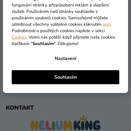
fungování stránky, přizpůsobení reklam a zlepšení
Kreativní
služeb. Používáním naší stránky souhlasíte s
potřeby
používáním souborů cookies. Samozřejmě můžete
odmítnout všechny volitelné cookies kliknutím
sem
.
Personalizované
Podrobnosti o použitých cookies najdete v sekci
produkty
Cookies
. Velmi nás potěší, když přijmete naše cookies
Témata
tlačítkem "
Souhlasím
". Děkujeme!
VŠECHNO SKLADEM
DOPRAVA ZDARMA
více než 30 000 produktů
nabízíme od 1190 Kč
Výprodej
Nastavení
Novinky
Souhlasím
Naše
DORUČENÍ DO 1 DNE
VRÁCENÍ DO 30 DNŮ
Tipy
po odeslání
zdarma
Z
KONTAKT
Á
P
A