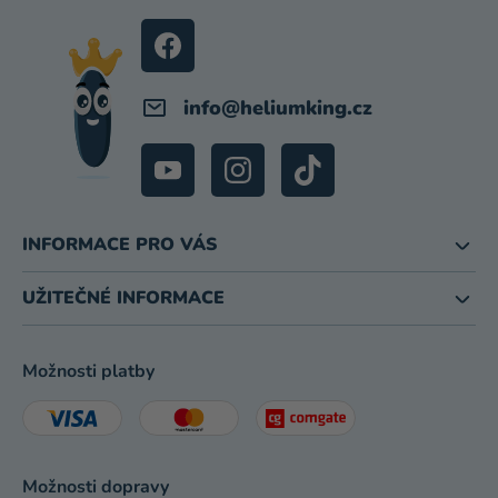
T
Í
info
@
heliumking.cz
INFORMACE PRO VÁS
UŽITEČNÉ INFORMACE
Možnosti platby
Možnosti dopravy