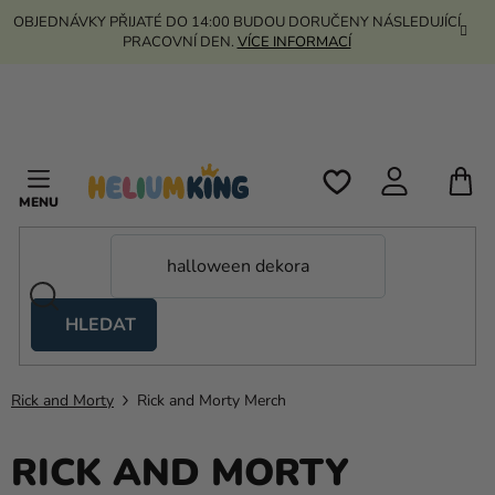
Přejít
OBJEDNÁVKY PŘIJATÉ DO 14:00 BUDOU DORUČENY NÁSLEDUJÍCÍ
na
PRACOVNÍ DEN.
VÍCE INFORMACÍ
obsah
N
K
HLEDAT
Nůžkové
stany
Rick and Morty
Rick and Morty Merch
Kanekalon
Helium
RICK AND MORTY
a