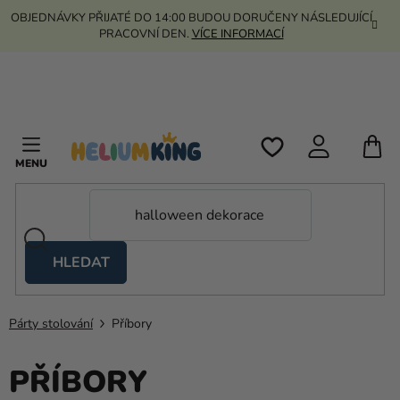
Přejít
OBJEDNÁVKY PŘIJATÉ DO 14:00 BUDOU DORUČENY NÁSLEDUJÍCÍ
na
PRACOVNÍ DEN.
VÍCE INFORMACÍ
obsah
N
K
HLEDAT
Nůžkové
stany
Párty stolování
Příbory
Kanekalon
Helium
PŘÍBORY
a