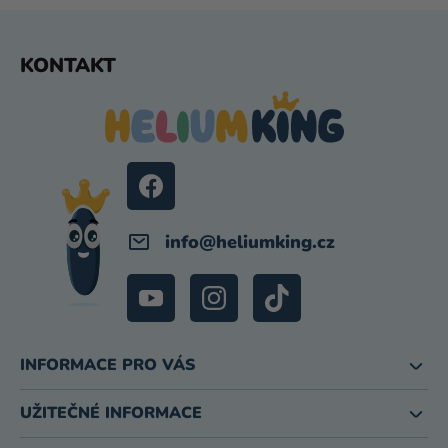
P
I
Z
KONTAKT
S
Á
U
P
A
T
Í
info
@
heliumking.cz
INFORMACE PRO VÁS
UŽITEČNÉ INFORMACE