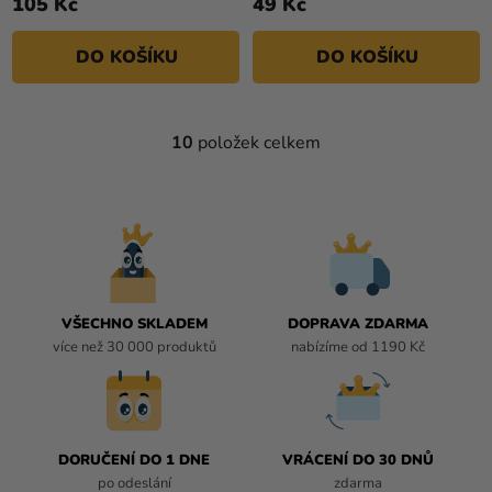
105 Kč
49 Kč
DO KOŠÍKU
DO KOŠÍKU
10
položek celkem
O
V
L
Á
D
A
C
Í
VŠECHNO SKLADEM
DOPRAVA ZDARMA
P
více než 30 000 produktů
nabízíme od 1190 Kč
R
V
K
Y
DORUČENÍ DO 1 DNE
VRÁCENÍ DO 30 DNŮ
V
po odeslání
zdarma
Ý