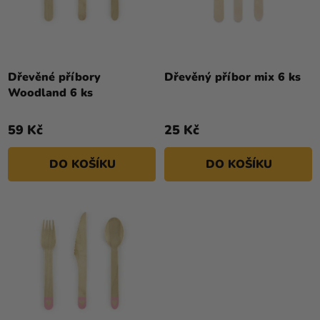
D
Kreativní
U
potřeby
K
T
Personalizované
Ů
Dřevěné příbory
Dřevěný příbor mix 6 ks
produkty
Woodland 6 ks
Témata
59 Kč
25 Kč
Výprodej
Novinky
DO KOŠÍKU
DO KOŠÍKU
Naše
Tipy