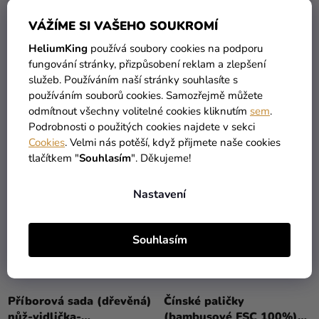
Zmrzlinová lžička
Vidlička na hranolky
VÁŽÍME SI VAŠEHO SOUKROMÍ
(dřevěná) 9,3cm [500 ks]
(dřevěná FSC 100%)
8,5cm [1000 ks]
HeliumKing
používá soubory cookies na podporu
fungování stránky, přizpůsobení reklam a zlepšení
235 Kč
165 Kč
služeb. Používáním naší stránky souhlasíte s
používáním souborů cookies. Samozřejmě můžete
DO KOŠÍKU
DO KOŠÍKU
odmítnout všechny volitelné cookies kliknutím
sem
.
Podrobnosti o použitých cookies najdete v sekci
Cookies
. Velmi nás potěší, když přijmete naše cookies
tlačítkem "
Souhlasím
". Děkujeme!
Nastavení
Souhlasím
Příborová sada (dřevěná)
Čínské paličky
nůž-vidlička-
(bambusové FSC 100%)