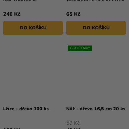
lžíce+ubrousek [50 sad]
Ø6mm x 21cm balené v
páru [50 párů]
240 Kč
65 Kč
DO KOŠÍKU
DO KOŠÍKU
ECO FRIENDLY
Lžíce - dřevo 100 ks
Nůž - dřevo 16,5 cm 20 ks
59 Kč