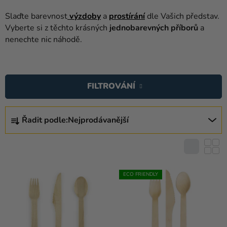
balónky
Slaďte barevnost
výzdoby
a
prostírání
dle Vašich představ.
Svatba
Vyberte si z těchto krásných
jednobarevných příborů
a
nenechte nic náhodě.
Párty
V
Výzdoba
Ý
a
FILTROVÁNÍ
P
doplňky
I
Ř
Kostýmy
S
Řadit podle:
Nejprodávanější
A
P
Oblečení
Z
R
E
Pečení
O
N
D
Dárky
Í
ECO FRIENDLY
U
a
P
K
merch
R
T
O
Svátky
Ů