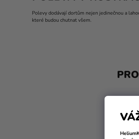
Polevy dodávají dortům nejen jedinečnou a lahod
které budou chutnat všem.
P
O
PRO
S
T
R
A
VÁ
N
N
HeliumK