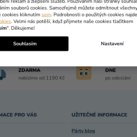
bení reklam a zlepšení služeb. Používáním naší stránky souhla
Můžete se ale podívat na ostatní kategorie.
váním souborů cookies. Samozřejmě můžete odmítnout všechn
é cookies kliknutím
sem
. Podrobnosti o použitých cookies najde
ZPĚT DO OBCHODU
okies
. Velmi nás potěší, když přijmete naše cookies tlačítkem
sím
". Děkujeme!
Souhlasím
Nastavení
DOPRAVA
DORUČENÍ D
ZDARMA
DNE
nabízíme od 1190 Kč
po odeslání
MACE PRO VÁS
UŽITEČNÉ INFORMACE
Párty blog