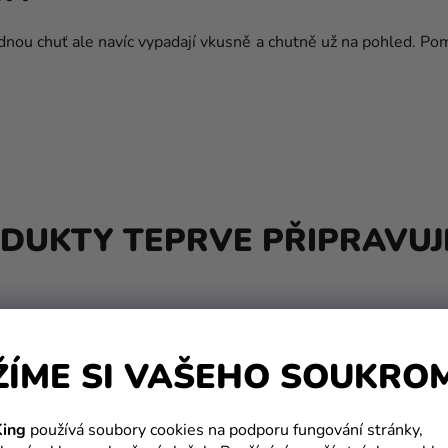
nou chuť ale navíc vypadají vkusně a chutně už na pohled. Pom
DUKTY TEPRVE PŘIPRAVUJ
ŽÍME SI VAŠEHO SOUKRO
ing
používá soubory cookies na podporu fungování stránky,