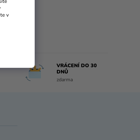
síte
y
te v
O 1
VRÁCENÍ DO 30
DNŮ
zdarma