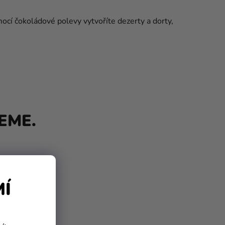
ocí čokoládové polevy vytvoříte dezerty a dorty,
EME.
MÍ