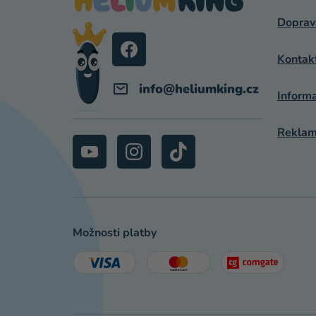
A
Doprav
T
Í
Kontak
info
@
heliumking.cz
Inform
Reklama
Možnosti platby