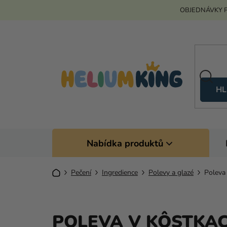
Přejít
OBJEDNÁVKY P
na
obsah
HL
Nabídka produktů
Domů
Pečení
Ingredience
Polevy a glazé
Poleva
POLEVA V KÔSTKA