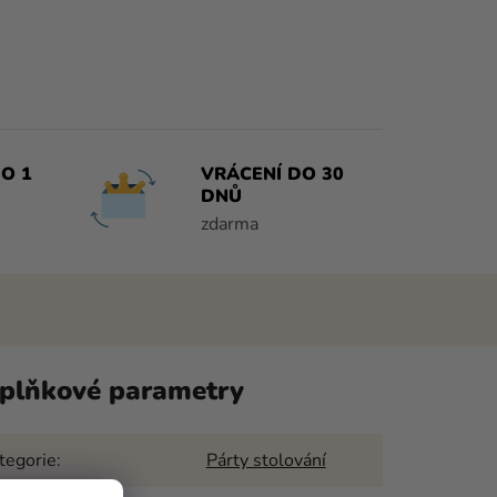
O 1
VRÁCENÍ DO 30
DNŮ
zdarma
plňkové parametry
tegorie
:
Párty stolování