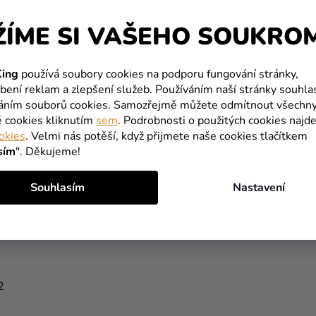
Př
ŽÍME SI VAŠEHO SOUKRO
Pá
ěníme na
podložku pod talíř.
Ujistěte se, že
hom mohli dosáhnout nejlepšího možného výsledku.
ing
používá soubory cookies na podporu fungování stránky,
T
bení reklam a zlepšení služeb. Používáním naší stránky souhla
 dodá podložce ještě větší osobní náladu. Může to
váním souborů cookies. Samozřejmě můžete odmítnout všechn
nebo jakékoli jiné krátké poselství, které chcete
é cookies kliknutím
sem
. Podrobnosti o použitých cookies najde
okies
. Velmi nás potěší, když přijmete naše cookies tlačítkem
sím
". Děkujeme!
adaly úžasně a byly přesným odrazem Vaší představy.
Souhlasím
Nastavení
uje nejen kvalitu, ale i flexibilitu v přizpůsobení
2