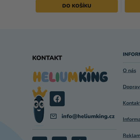
DO KOŠÍKU
Z
Á
INFOR
KONTAKT
P
O nás
A
Doprav
T
Í
Kontak
info
@
heliumking.cz
Inform
Reklama