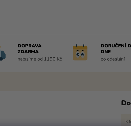
DOPRAVA
DORUČENÍ D
ZDARMA
DNE
nabízíme od 1190 Kč
po odeslání
Do
Ka
vek s personalizovanými papírovými podložkami pod