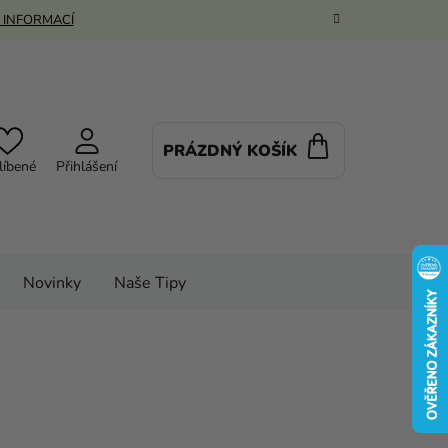
 INFORMACÍ
PRÁZDNÝ KOŠÍK
NÁKUPNÍ
líbené
Přihlášení
KOŠÍK
Novinky
Naše Tipy
lňky
Párty výzdoba
Párty stolování
ožka pod talíř - Frozen