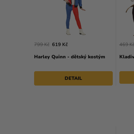
799 Kč
619 Kč
469 K
Harley Quinn - dětský kostým
Kladi
DETAIL