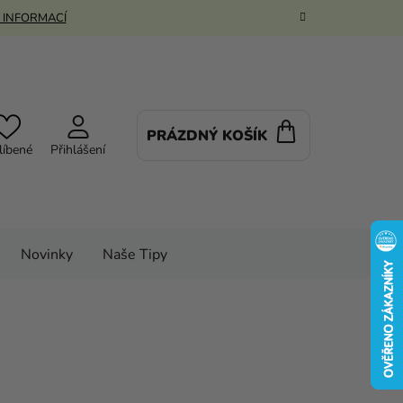
 INFORMACÍ
PRÁZDNÝ KOŠÍK
NÁKUPNÍ
líbené
Přihlášení
KOŠÍK
Novinky
Naše Tipy
uky, klobouky a jiné
Paruka - Harley Quinn
Podrobnosti hodnocení