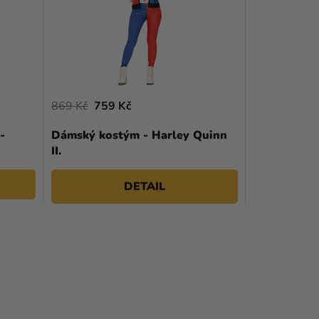
869 Kč
759 Kč
-
Dámský kostým - Harley Quinn
II.
DETAIL