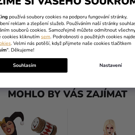
ŽÍME SI VAŠEHO SOUKRO
ing
používá soubory cookies na podporu fungování stránky,
 Harley Quinn - dámsky
Dámský kostým - Harley Qui
bení reklam a zlepšení služeb. Používáním naší stránky souhla
váním souborů cookies. Samozřejmě můžete odmítnout všechn
Kč
869 Kč
é cookies kliknutím
sem
. Podrobnosti o použitých cookies najde
759 Kč
okies
. Velmi nás potěší, když přijmete naše cookies tlačítkem
Kč
sím
". Děkujeme!
DETAIL
DETAIL
Souhlasím
Nastavení
MOHLO BY VÁS ZAJÍMAT