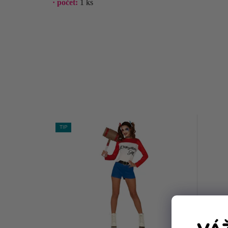
· počet
:
1 ks
TIP