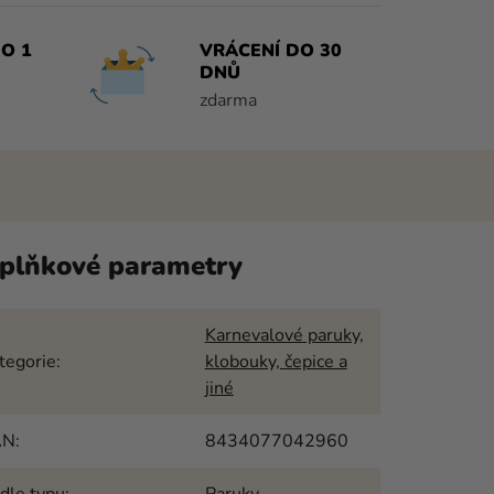
O 1
VRÁCENÍ DO 30
DNŮ
zdarma
plňkové parametry
Karnevalové paruky,
tegorie
:
klobouky, čepice a
jiné
AN
:
8434077042960
dle typu
:
Paruky