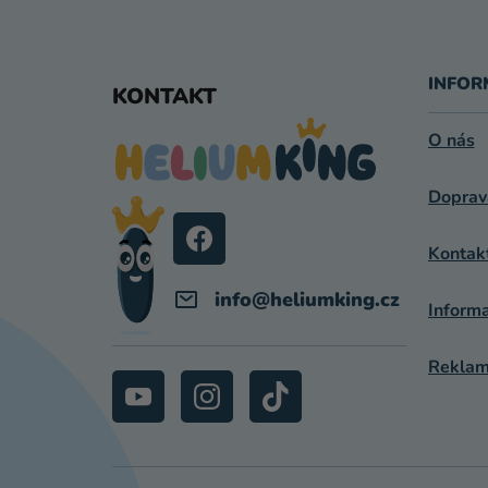
Z
Á
INFOR
KONTAKT
P
O nás
A
Doprav
T
Í
Kontak
info
@
heliumking.cz
Inform
Reklama