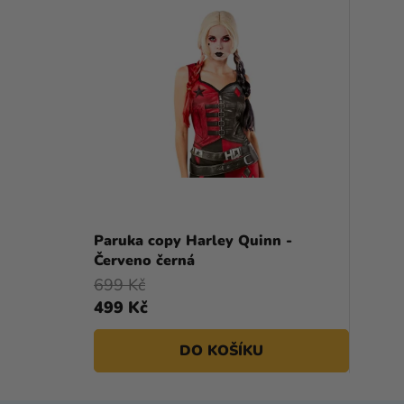
Paruka copy Harley Quinn -
Červeno černá
699 Kč
499 Kč
DO KOŠÍKU