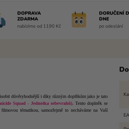
DOPRAVA
DORUČENÍ D
ZDARMA
DNE
nabízíme od 1190 Kč
po odeslání
Do
Ka
ůsobit důvěryhodnější i díky různým doplňkům jako je tato
uicide Squad - Jednotka sebevrahů)
. Tento doplněk se
filmovou tématikou, samozřejmě to necháváme na Vaší
E
Po