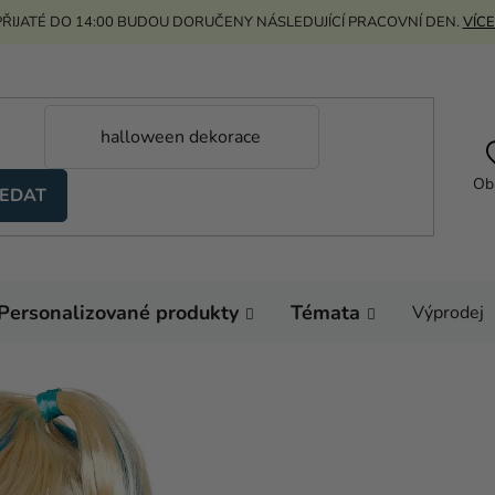
ŘIJATÉ DO 14:00 BUDOU DORUČENY NÁSLEDUJÍCÍ PRACOVNÍ DEN.
VÍCE
Ob
EDAT
Personalizované produkty
Témata
Výprodej
Domů
Kostýmy
Par
Průměrné
Neohodnoceno