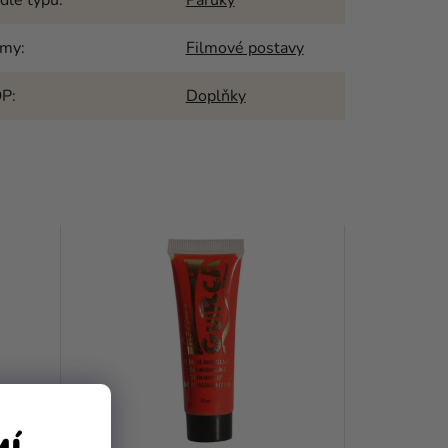
émy
:
Filmové postavy
OP
:
Doplňky