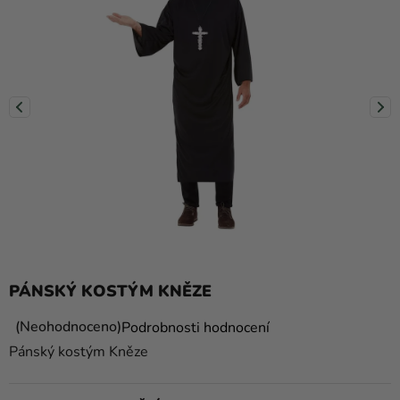
balónky
Svatba
Párty
Výzdoba
a
doplňky
Kostýmy
Oblečení
Pečení
PÁNSKÝ KOSTÝM KNĚZE
Dárky
a
Průměrné
Neohodnoceno
Podrobnosti hodnocení
hodnocení
merch
Pánský kostým Kněze
produktu
Svátky
je