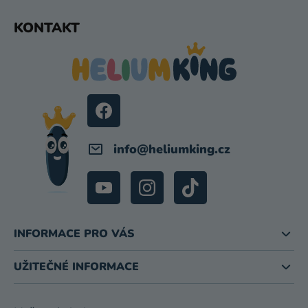
Z
KONTAKT
Á
P
A
T
Í
info
@
heliumking.cz
INFORMACE PRO VÁS
UŽITEČNÉ INFORMACE