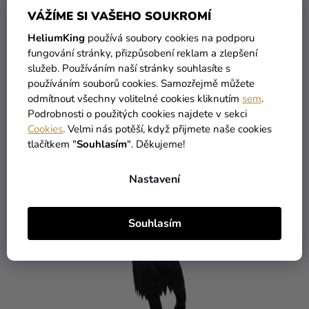
VÁŽÍME SI VAŠEHO SOUKROMÍ
DO KOŠÍKU
DO KOŠÍKU
HeliumKing
používá soubory cookies na podporu
fungování stránky, přizpůsobení reklam a zlepšení
High-contrast mode
služeb. Používáním naší stránky souhlasíte s
MOHLO BY VÁS ZAJÍMAT
používáním souborů cookies. Samozřejmě můžete
odmítnout všechny volitelné cookies kliknutím
sem
.
Podrobnosti o použitých cookies najdete v sekci
Cookies
. Velmi nás potěší, když přijmete naše cookies
tlačítkem "
Souhlasím
". Děkujeme!
Nastavení
Souhlasím