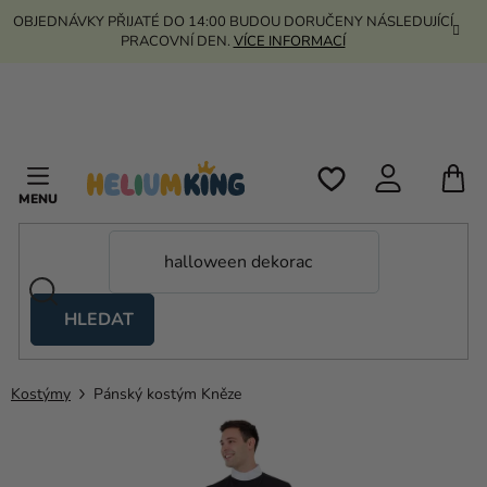
Přejít
OBJEDNÁVKY PŘIJATÉ DO 14:00 BUDOU DORUČENY NÁSLEDUJÍCÍ
na
PRACOVNÍ DEN.
VÍCE INFORMACÍ
obsah
N
K
HLEDAT
Nůžkové
stany
Kostýmy
Pánský kostým Kněze
Kanekalon
Helium
a