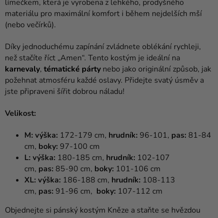
límečkem, která je vyrobena z lehkého, prodyšného
materiálu pro maximální komfort i během nejdelších mší
(nebo večírků).
Díky jednoduchému zapínání zvládnete oblékání rychleji,
než stačíte říct „Amen“. Tento kostým je ideální na
karnevaly
,
tématické
párty
nebo jako originální způsob, jak
požehnat atmosféru každé oslavy. Přidejte svatý úsměv a
jste připraveni šířit dobrou náladu!
Velikost:
M: výška:
172-179 cm,
hrudník:
96-101,
pas:
81-84
cm,
boky:
97-100 cm
L: výška:
180-185 cm,
hrudník:
102-107
cm,
pas:
85-90 cm,
boky:
101-106 cm
XL: výška:
186-188 cm,
hrudník:
108-113
cm,
pas:
91-96 cm,
boky:
107-112 cm
Objednejte si pánský kostým Kněze a staňte se hvězdou