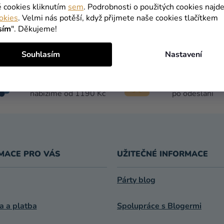
ZPĚT DO OBCHODU
é cookies kliknutím
sem
. Podrobnosti o použitých cookies najde
okies
. Velmi nás potěší, když přijmete naše cookies tlačítkem
sím
". Děkujeme!
Souhlasím
Nastavení
DOPRAVA
DORUČENÍ D
ZDARMA
DNE
nabízíme od 1190 Kč
po odeslání
MACE PRO VÁS
UŽITEČNÉ INFORMACE
Párty blog
a a platba
Spolupráce s Blogermi