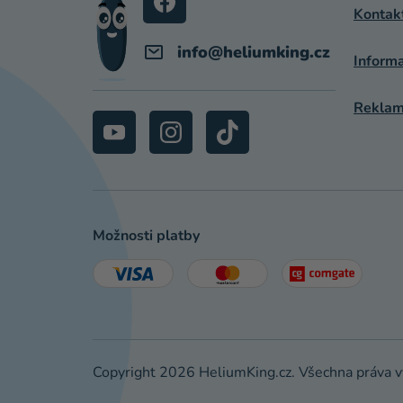
Í
Kontak
info
@
heliumking.cz
Inform
Reklama
Možnosti platby
Copyright 2026
HeliumKing.cz
. Všechna práva 