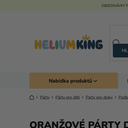
Přejít
OBJEDNÁVKY P
na
obsah
HL
Nabídka produktů
Domů
Párty
Párty pro děti
Párty pro dívky
Podl
ORANŽOVÉ PÁRTY 