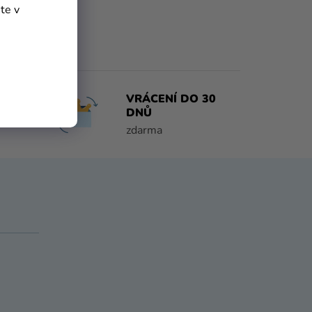
te v
O 1
VRÁCENÍ DO 30
DNŮ
zdarma