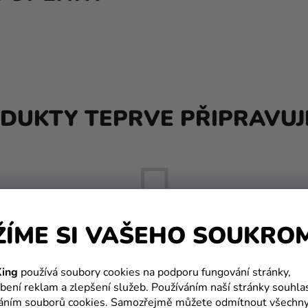
DUKTY TEPRVE PŘIPRAVUJ
ŽÍME SI VAŠEHO SOUKRO
Můžete se ale podívat na ostatní kategorie.
ing
používá soubory cookies na podporu fungování stránky,
bení reklam a zlepšení služeb. Používáním naší stránky souhla
váním souborů cookies. Samozřejmě můžete odmítnout všechn