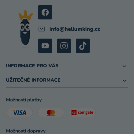
T
Í
info
@
heliumking.cz
INFORMACE PRO VÁS
UŽITEČNÉ INFORMACE
Možnosti platby
Možnosti dopravy