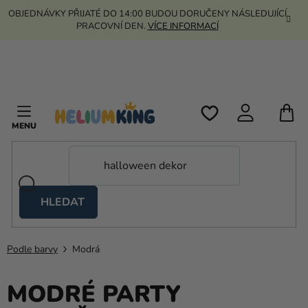
Přejít
OBJEDNÁVKY PŘIJATÉ DO 14:00 BUDOU DORUČENY NÁSLEDUJÍCÍ
na
PRACOVNÍ DEN.
VÍCE INFORMACÍ
obsah
N
K
HLEDAT
Nůžkové
stany
Podle barvy
Modrá
Kanekalon
Helium
MODRÉ PARTY
a