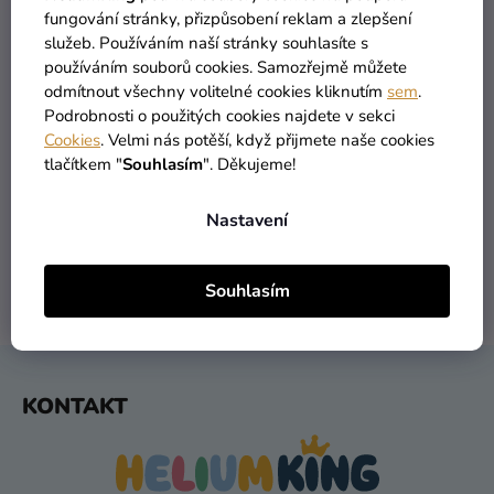
fungování stránky, přizpůsobení reklam a zlepšení
Kreativní
služeb. Používáním naší stránky souhlasíte s
potřeby
používáním souborů cookies. Samozřejmě můžete
odmítnout všechny volitelné cookies kliknutím
sem
.
Personalizované
Podrobnosti o použitých cookies najdete v sekci
produkty
Cookies
. Velmi nás potěší, když přijmete naše cookies
Témata
tlačítkem "
Souhlasím
". Děkujeme!
VŠECHNO SKLADEM
DOPRAVA ZDARMA
více než 30 000 produktů
nabízíme od 1190 Kč
Výprodej
Nastavení
Novinky
Souhlasím
Naše
DORUČENÍ DO 1 DNE
VRÁCENÍ DO 30 DNŮ
Tipy
po odeslání
zdarma
Z
KONTAKT
Á
P
A