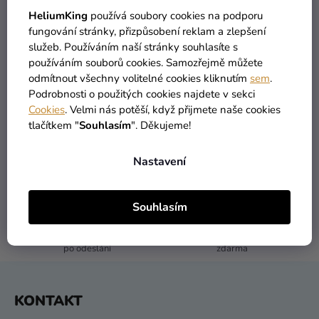
Kreativní
HeliumKing
používá soubory cookies na podporu
ZPĚT DO OBCHODU
fungování stránky, přizpůsobení reklam a zlepšení
potřeby
služeb. Používáním naší stránky souhlasíte s
Personalizované
používáním souborů cookies. Samozřejmě můžete
produkty
odmítnout všechny volitelné cookies kliknutím
sem
.
Podrobnosti o použitých cookies najdete v sekci
Témata
Cookies
. Velmi nás potěší, když přijmete naše cookies
tlačítkem "
Souhlasím
". Děkujeme!
Výprodej
VŠECHNO SKLADEM
DOPRAVA ZDARMA
Nastavení
více než 30 000 produktů
nabízíme od 1190 Kč
Novinky
Naše
Souhlasím
Tipy
DORUČENÍ DO 1 DNE
VRÁCENÍ DO 30 DNŮ
po odeslání
zdarma
Z
KONTAKT
Á