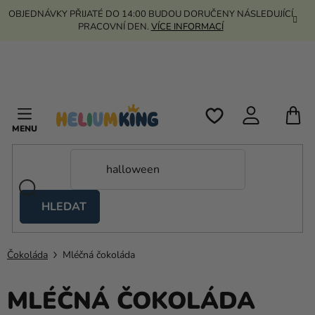
Přejít
OBJEDNÁVKY PŘIJATÉ DO 14:00 BUDOU DORUČENY NÁSLEDUJÍCÍ
na
PRACOVNÍ DEN.
VÍCE INFORMACÍ
obsah
N
K
HLEDAT
Nůžkové
stany
Čokoláda
Mléčná čokoláda
Kanekalon
Helium
MLÉČNÁ ČOKOLÁDA
a