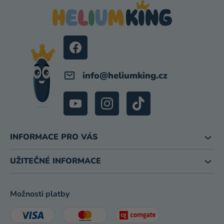
P
A
T
Í
info
@
heliumking.cz
INFORMACE PRO VÁS
UŽITEČNÉ INFORMACE
Možnosti platby