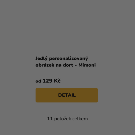
Jedlý personalizovaný
obrázek na dort - Mimoni
129 Kč
od
DETAIL
11
položek celkem
O
V
L