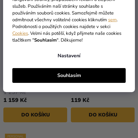
služeb. Používáním naší stránky souhlasíte s
PERSONAL
PERSONAL
používáním souborů cookies. Samozřejmě můžete
odmítnout všechny volitelné cookies kliknutím
sem
.
Podrobnosti o použitých cookies najdete v sekci
Cookies
. Velmi nás potěší, když přijmete naše cookies
tlačítkem "
Souhlasím
". Děkujeme!
Nastavení
Souhlasím
Personalizovaný
Personalizovaný zápich
narozeninový set -
na dort - Mimoni
Mimoni
1 257 Kč
1 159 Kč
119 Kč
DO KOŠÍKU
DO KOŠÍKU
PERSONAL