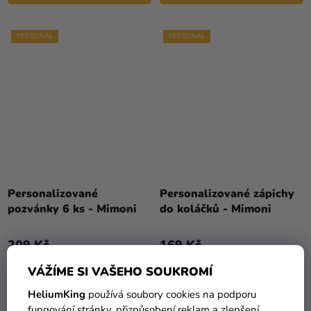
PERSONAL
PERSONAL
Personalizované
Personalizované zápichy
pozvánky 6 ks - Mimoni
do koláčků - Mimoni
209 Kč
169 Kč
VÁŽÍME SI VAŠEHO SOUKROMÍ
DO KOŠÍKU
DO KOŠÍKU
HeliumKing
používá soubory cookies na podporu
fungování stránky, přizpůsobení reklam a zlepšení