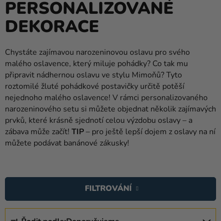
PERSONALIZOVANÉ
balónky
DEKORACE
Svatba
Párty
Chystáte zajímavou narozeninovou oslavu pro svého
malého oslavence, který miluje pohádky? Co tak mu
Výzdoba
připravit nádhernou oslavu ve stylu Mimoňů? Tyto
a
roztomilé žluté pohádkové postavičky určitě potěší
doplňky
nejednoho malého oslavence! V rámci personalizovaného
narozeninového setu si můžete objednat několik zajímavých
Kostýmy
prvků, které krásně sjednotí celou výzdobu oslavy – a
Oblečení
zábava může začít!
TIP
– pro ještě lepší dojem z oslavy na ní
můžete podávat banánové zákusky!
Pečení
V
Dárky
a
Ý
FILTROVÁNÍ
merch
P
I
Ř
Svátky