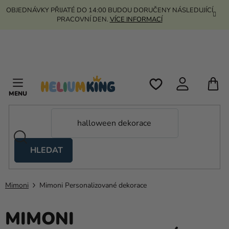
Přejít
OBJEDNÁVKY PŘIJATÉ DO 14:00 BUDOU DORUČENY NÁSLEDUJÍCÍ
na
PRACOVNÍ DEN.
VÍCE INFORMACÍ
obsah
N
K
HLEDAT
Nůžkové
stany
Mimoni
Mimoni Personalizované dekorace
Kanekalon
Helium
MIMONI
a