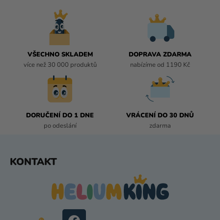
Á
D
A
C
Í
VŠECHNO SKLADEM
DOPRAVA ZDARMA
P
více než 30 000 produktů
nabízíme od 1190 Kč
R
V
K
Y
DORUČENÍ DO 1 DNE
VRÁCENÍ DO 30 DNŮ
V
po odeslání
zdarma
Ý
P
I
Z
KONTAKT
S
Á
U
P
A
T
Í