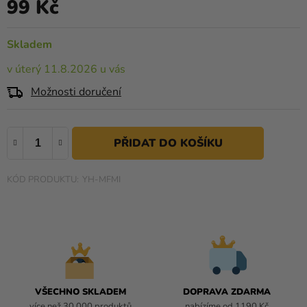
99 Kč
0,0
Měrná cena:
Kreativní
z
potřeby
5
Skladem
hvězdiček.
Personalizované
v úterý 11.8.2026 u vás
produkty
Možnosti doručení
Témata
Výprodej
Novinky
YH-MFMI
Naše
Tipy
VŠECHNO SKLADEM
DOPRAVA ZDARMA
více než 30 000 produktů
nabízíme od 1190 Kč