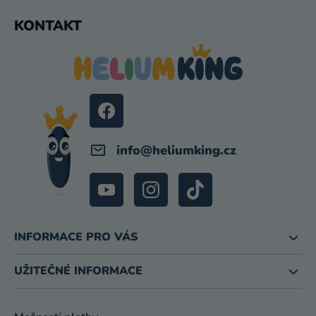
Z
KONTAKT
Á
P
A
T
Í
info
@
heliumking.cz
INFORMACE PRO VÁS
UŽITEČNÉ INFORMACE