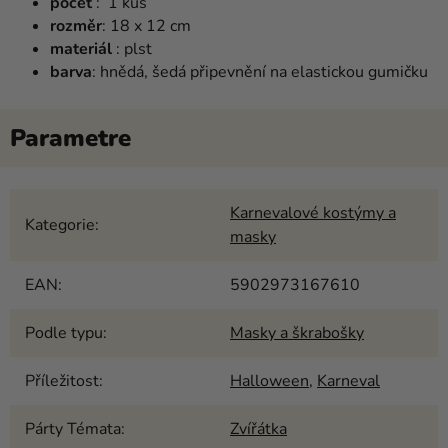
počet
: 1 kus
rozměr
: 18 x 12 cm
materiál
: plst
barva
: hnědá, šedá připevnění na elastickou gumičku
Karnevalové kostýmy a
Kategorie
:
masky
EAN
:
5902973167610
Podle typu
:
Masky a škrabošky
Příležitost
:
Halloween
,
Karneval
Párty Témata
:
Zvířátka