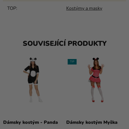
TOP
:
Kostýmy a masky
SOUVISEJÍCÍ PRODUKTY
TIP
Průměrné
hodnocení
Dámsky kostým - Panda
Dámsky kostým Myška
produktu