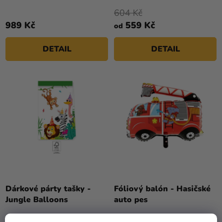
je
604 Kč
5,0
989 Kč
559 Kč
od
z
5
DETAIL
DETAIL
hvězdiček.
Dárkové párty tašky -
Fóliový balón - Hasičské
Jungle Balloons
auto pes