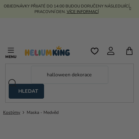
Přejít
OBJEDNÁVKY PŘIJATÉ DO 14:00 BUDOU DORUČENY NÁSLEDUJÍCÍ
na
PRACOVNÍ DEN.
VÍCE INFORMACÍ
obsah
N
K
HLEDAT
Nůžkové
stany
Kostýmy
Maska - Medvěd
Kanekalon
Helium
a