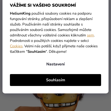
69 Kč
109 Kč
VÁŽÍME SI VAŠEHO SOUKROMÍ
HeliumKing
používá soubory cookies na podporu
DO KOŠÍKU
DO KOŠÍKU
fungování stránky, přizpůsobení reklam a zlepšení
služeb. Používáním naší stránky souhlasíte s
High-contrast mode
používáním souborů cookies. Samozřejmě můžete
MOHLO BY VÁS ZAJÍMAT
odmítnout všechny volitelné cookies kliknutím
sem
.
Podrobnosti o použitých cookies najdete v sekci
Cookies
. Velmi nás potěší, když přijmete naše cookies
tlačítkem "
Souhlasím
". Děkujeme!
Nastavení
Souhlasím