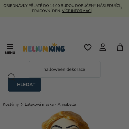
Přejít
OBJEDNÁVKY PŘIJATÉ DO 14:00 BUDOU DORUČENY NÁSLEDUJÍCÍ
na
PRACOVNÍ DEN.
VÍCE INFORMACÍ
obsah
N
K
HLEDAT
Nůžkové
stany
Kostýmy
Latexová maska ​​- Annabelle
Kanekalon
Helium
a