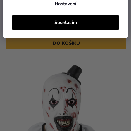
Nastavení
595 Kč
Souhlasím
Latexová maska - Venom
DO KOŠÍKU