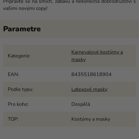
Připravte se na smích, zábavu a nekonečná dobrodružství s
vašimi novými copy!
Karnevalové kostýmy a
Kategorie
:
masky
EAN
:
8435518618904
Podle typu
:
Latexové masky
Pro koho
:
Dospělá
TOP
:
Kostýmy a masky