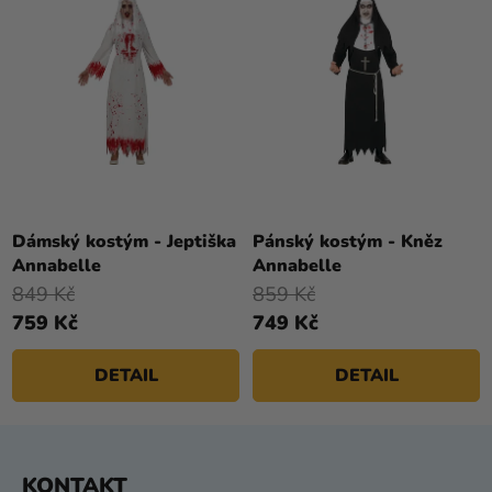
Dámský kostým - Jeptiška
Pánský kostým - Kněz
Annabelle
Annabelle
849 Kč
859 Kč
759 Kč
749 Kč
DETAIL
DETAIL
Z
KONTAKT