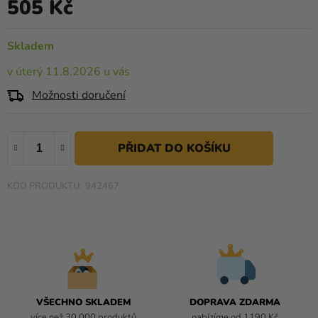
505 Kč
0,0
Měrná cena:
Kreativní
z
potřeby
5
Skladem
hvězdiček.
Personalizované
v úterý 11.8.2026 u vás
produkty
Možnosti doručení
Témata
Výprodej
Novinky
942467
Naše
Tipy
VŠECHNO SKLADEM
DOPRAVA ZDARMA
více než 30 000 produktů
nabízíme od 1190 Kč