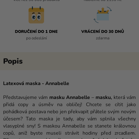
DORUČENÍ DO 1 DNE
VRÁCENÍ DO 30 DNŮ
po odeslání
zdarma
Latexová maska ​​- Annabelle
Představujeme vám
masku Annabelle
–
masku
,
která vám
přidá copy a úsměv na obličej! Chcete se cítit jako
pohádková postava nebo jen překvapit přátele svým novým
účesem? Tato maska ​​je tady, aby vám splnila všechny
vlasyplné sny! S maskou Annabelle se stanete královnou
copů, aniž byste museli strávit hodiny před zrcadlem.