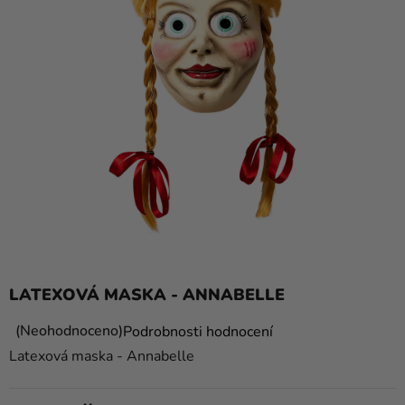
balónky
Svatba
Párty
Výzdoba
a
doplňky
Kostýmy
Oblečení
Pečení
LATEXOVÁ MASKA ​​- ANNABELLE
Dárky
a
Průměrné
Neohodnoceno
Podrobnosti hodnocení
hodnocení
merch
Latexová maska ​​- Annabelle
produktu
Svátky
je