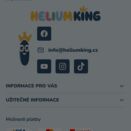
Á
P
A
T
Í
info
@
heliumking.cz
INFORMACE PRO VÁS
UŽITEČNÉ INFORMACE
Možnosti platby