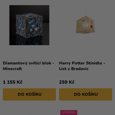
O
N
Kreativní
D
Í
potřeby
U
P
K
Personalizované
R
T
produkty
O
Ů
D
Témata
U
Výprodej
K
T
Novinky
Ů
Diamantový svítící blok -
Harry Potter Stínidlo -
Minecraft
List z Bradavic
Naše
Tipy
1 155 Kč
259 Kč
DO KOŠÍKU
DO KOŠÍKU
VÝPRODEJ