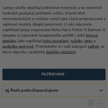
balónky
Lampy skvěle doplňují jednotlivé místnosti a ve večerních
Svatba
hodinách poskytují potřebné světlo. Kromě těch
minimalistických si můžete zvolit také různé propracované a
Párty
zajímavé modely lákající pozornost. U nás naleznete
například lampy inspirované filmy Harry Potter či Batman. K
Výzdoba
lampám si následně nezapomeňte pořídit i další
bytové
a
doplňky
, jako například
ložní povlečení
,
ručníky
,
deky
a
doplňky
podložky pod myš
. Prohlédněte si i naši kategorii
oděvů
, ve
které objevíte i praktické
doplňky oblečení
.
Kostýmy
Oblečení
V
Ý
Pečení
FILTROVÁNÍ
P
Dárky
I
Ř
a
S
Řadit podle:
Doporučujeme
A
merch
P
Z
R
Svátky
E