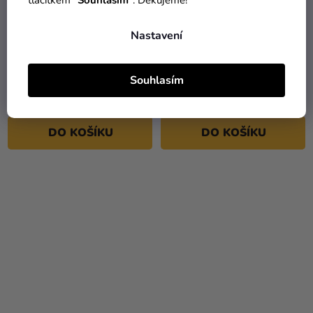
tlačítkem "
Souhlasím
". Děkujeme!
Nastavení
Světelný řetěz - Friends
Světelný řetěz Harry
Central Perk
Potter - Bradavice
Souhlasím
369 Kč
369 Kč
DO KOŠÍKU
DO KOŠÍKU