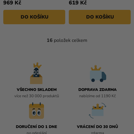
969 Kč
619 Kč
DO KOŠÍKU
DO KOŠÍKU
16
položek celkem
O
V
L
Á
D
A
C
Í
VŠECHNO SKLADEM
DOPRAVA ZDARMA
P
více než 30 000 produktů
nabízíme od 1190 Kč
R
V
K
Y
DORUČENÍ DO 1 DNE
VRÁCENÍ DO 30 DNŮ
V
po odeslání
zdarma