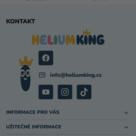
Ý
P
I
Z
KONTAKT
S
Á
U
P
A
T
Í
info
@
heliumking.cz
INFORMACE PRO VÁS
UŽITEČNÉ INFORMACE