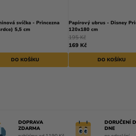
inová svíčka - Princezna
Papírový ubrus - Disney Pr
srdce) 5,5 cm
120x180 cm
195 Kč
169 Kč
DO KOŠÍKU
DO KOŠÍKU
O
V
L
Á
D
A
DOPRAVA
DORUČENÍ D
C
ZDARMA
DNE
Í
nabízíme od 1190 Kč
po odeslání