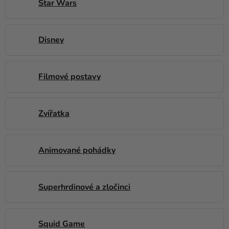
Star Wars
Kreativní
potřeby
Disney
Personalizované
produkty
Témata
Filmové postavy
Výprodej
Zvířatka
Novinky
Naše
Tipy
Animované pohádky
Superhrdinové a zločinci
Squid Game