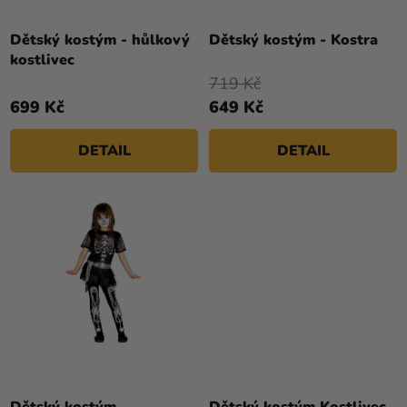
T
Ů
Dětský kostým - hůlkový
Dětský kostým - Kostra
kostlivec
719 Kč
699 Kč
649 Kč
DETAIL
DETAIL
Průměrné
hodnocení
Dětský kostým
Dětský kostým Kostlivec