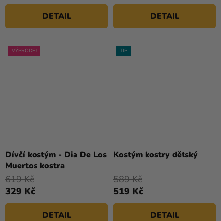
5
DETAIL
DETAIL
hvězdiček.
VÝPRODEJ
TIP
Průměrné
hodnocení
Dívčí kostým - Dia De Los
Kostým kostry dětský
produktu
Muertos kostra
je
619 Kč
589 Kč
4,4
329 Kč
519 Kč
z
5
DETAIL
DETAIL
hvězdiček.