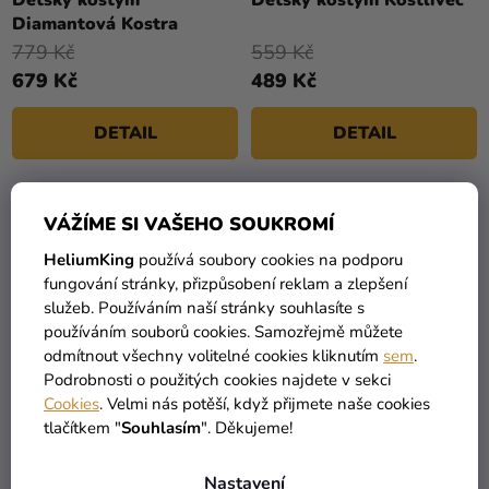
produktu
Diamantová Kostra
je
779 Kč
559 Kč
5,0
679 Kč
489 Kč
z
5
DETAIL
DETAIL
hvězdiček.
VÁŽÍME SI VAŠEHO SOUKROMÍ
HeliumKing
používá soubory cookies na podporu
fungování stránky, přizpůsobení reklam a zlepšení
služeb. Používáním naší stránky souhlasíte s
používáním souborů cookies. Samozřejmě můžete
odmítnout všechny volitelné cookies kliknutím
sem
.
Podrobnosti o použitých cookies najdete v sekci
Cookies
. Velmi nás potěší, když přijmete naše cookies
tlačítkem "
Souhlasím
". Děkujeme!
Dětský kostým Mexická
Dětský kostým Nevěsta
kostra
Kostra
Nastavení