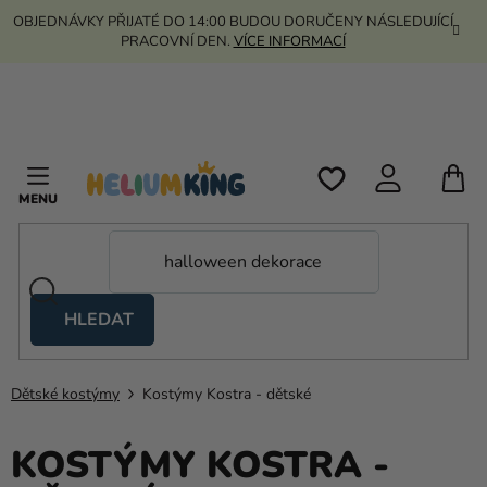
Přejít
OBJEDNÁVKY PŘIJATÉ DO 14:00 BUDOU DORUČENY NÁSLEDUJÍCÍ
na
PRACOVNÍ DEN.
VÍCE INFORMACÍ
obsah
N
K
HLEDAT
Nůžkové
stany
Dětské kostýmy
Kostýmy Kostra - dětské
Kanekalon
Helium
KOSTÝMY KOSTRA -
a