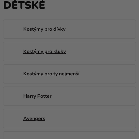
DĚTSKÉ
balónky
Svatba
Párty
Kostýmy pro dívky
Výzdoba
a
Kostýmy pro kluky
doplňky
Kostýmy
Kostýmy pro ty nejmenší
Oblečení
Pečení
Harry Potter
Dárky
a
Avengers
merch
Svátky