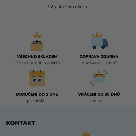
12
položek celkem
O
V
L
Á
D
A
C
Í
VŠECHNO SKLADEM
DOPRAVA ZDARMA
P
více než 30 000 produktů
nabízíme od 1190 Kč
R
V
K
Y
DORUČENÍ DO 1 DNE
VRÁCENÍ DO 30 DNŮ
V
po odeslání
zdarma
Ý
P
I
Z
KONTAKT
S
Á
U
P