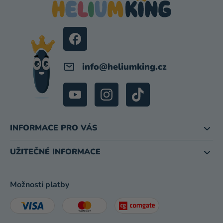
A
T
Í
info
@
heliumking.cz
INFORMACE PRO VÁS
UŽITEČNÉ INFORMACE
Možnosti platby