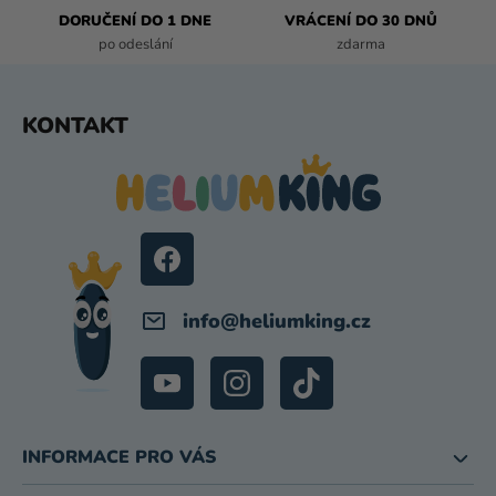
Y
DORUČENÍ DO 1 DNE
VRÁCENÍ DO 30 DNŮ
V
po odeslání
zdarma
Ý
P
I
Z
KONTAKT
S
Á
U
P
A
T
Í
info
@
heliumking.cz
INFORMACE PRO VÁS