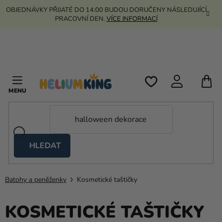
Přejít
OBJEDNÁVKY PŘIJATÉ DO 14:00 BUDOU DORUČENY NÁSLEDUJÍCÍ
na
PRACOVNÍ DEN.
VÍCE INFORMACÍ
obsah
N
K
HLEDAT
Nůžkové
stany
Batohy a peněženky
Kosmetické taštičky
Kanekalon
Helium
KOSMETICKÉ TAŠTIČKY
a