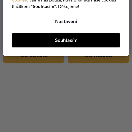
tlačítkem "
Souhlasím
". Děkujeme!
Toaletní taštička - Lilo a
Toaletní taštička
Nastavení
Stitch
Fantastické zvěře - Newt
Scamander
Souhlasím
379 Kč
439 Kč
DO KOŠÍKU
DO KOŠÍKU