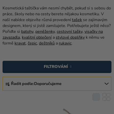
balónky
Kosmetická taštička vám nesmí chybět, pokud si s sebou do
Svatba
práce, školy nebo na cesty berete nějakou kosmetiku. V
naší nabídce objevíte různá provedení
tašek
se zajímavým
Párty
designem, který si jistě zamilujete. Potřebujete ještě něco?
Pořiďte si
batohy
,
peněženky
,
cestovní tašky
,
visačky na
Výzdoba
zavazadla
,
kvalitní oblečení
a
stylové doplňky
k němu ve
a
formě
kravat
,
čepic
,
deštníků
a
rukavic
.
doplňky
V
Kostýmy
Ý
Oblečení
FILTROVÁNÍ
P
I
Pečení
Ř
S
Řadit podle:
Doporučujeme
A
Dárky
P
Z
a
R
E
merch
O
N
D
Svátky
Í