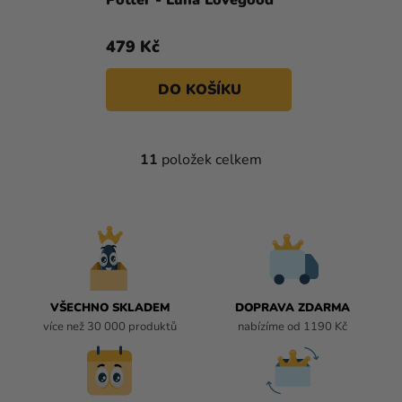
Potter - Luna Lovegood
479 Kč
DO KOŠÍKU
11
položek celkem
O
V
L
Á
D
A
C
Í
VŠECHNO SKLADEM
DOPRAVA ZDARMA
P
více než 30 000 produktů
nabízíme od 1190 Kč
R
V
K