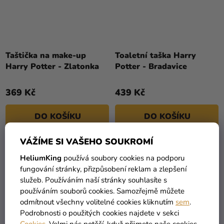
Taštička na make-up
Toaletní taška Harry
Harry Potter - Zlatonka
Potter - Bradavice
369 Kč
439 Kč
DO KOŠÍKU
DO KOŠÍKU
VÁŽÍME SI VAŠEHO SOUKROMÍ
HeliumKing
používá soubory cookies na podporu
fungování stránky, přizpůsobení reklam a zlepšení
služeb. Používáním naší stránky souhlasíte s
používáním souborů cookies. Samozřejmě můžete
odmítnout všechny volitelné cookies kliknutím
sem
.
Podrobnosti o použitých cookies najdete v sekci
Cookies
. Velmi nás potěší, když přijmete naše cookies