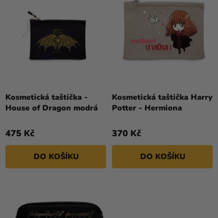
U
P
Kreativní
K
R
potřeby
T
O
Ů
Personalizované
D
produkty
U
K
Témata
T
Výprodej
Ů
Kosmetická taštička -
Kosmetická taštička Harry
House of Dragon modrá
Potter - Hermiona
Novinky
Naše
475 Kč
370 Kč
Tipy
DO KOŠÍKU
DO KOŠÍKU