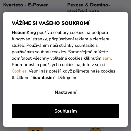
Ů
Kvarteto - E-Power
Pexeso & Domino-
Kreativní
Hasičská auta
potřeby
VÁŽÍME SI VAŠEHO SOUKROMÍ
Personalizované
49 Kč
360 Kč
produkty
HeliumKing
používá soubory cookies na podporu
fungování stránky, přizpůsobení reklam a zlepšení
DO KOŠÍKU
DO KOŠÍKU
Témata
služeb. Používáním naší stránky souhlasíte s
používáním souborů cookies. Samozřejmě můžete
Výprodej
odmítnout všechny volitelné cookies kliknutím
sem
.
2
položek celkem
Podrobnosti o použitých cookies najdete v sekci
O
Novinky
Cookies
. Velmi nás potěší, když přijmete naše cookies
V
tlačítkem "
Souhlasím
". Děkujeme!
L
Naše
Á
Tipy
D
Nastavení
A
C
Í
Souhlasím
VŠECHNO SKLADEM
DOPRAVA ZDARMA
P
více než 30 000 produktů
nabízíme od 1190 Kč
R
V