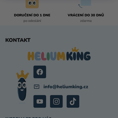
K
Y
DORUČENÍ DO 1 DNE
VRÁCENÍ DO 30 DNŮ
V
po odeslání
zdarma
Ý
P
I
Z
KONTAKT
S
Á
U
P
A
T
Í
info
@
heliumking.cz