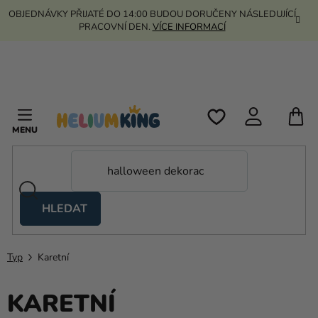
Přejít
OBJEDNÁVKY PŘIJATÉ DO 14:00 BUDOU DORUČENY NÁSLEDUJÍCÍ
na
PRACOVNÍ DEN.
VÍCE INFORMACÍ
obsah
N
K
HLEDAT
Nůžkové
stany
Typ
Karetní
Kanekalon
Helium
KARETNÍ
a