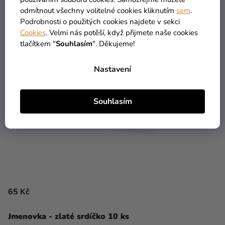
odmítnout všechny volitelné cookies kliknutím
sem
.
Podrobnosti o použitých cookies najdete v sekci
Cookies
. Velmi nás potěší, když přijmete naše cookies
tlačítkem "
Souhlasím
". Děkujeme!
Nastavení
Souhlasím
65 Kč
Jmenovka - zlaté srdíčko 10 ks