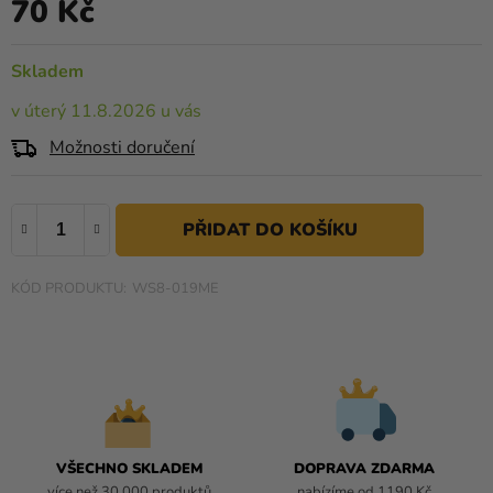
70 Kč
0,0
Měrná cena:
Kreativní
z
potřeby
5
Skladem
hvězdiček.
Personalizované
v úterý 11.8.2026 u vás
produkty
Možnosti doručení
Témata
Výprodej
Novinky
WS8-019ME
Naše
Tipy
VŠECHNO SKLADEM
DOPRAVA ZDARMA
více než 30 000 produktů
nabízíme od 1190 Kč