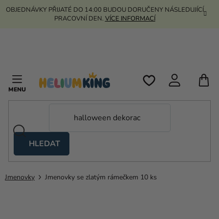
Přejít
OBJEDNÁVKY PŘIJATÉ DO 14:00 BUDOU DORUČENY NÁSLEDUJÍCÍ
na
PRACOVNÍ DEN.
VÍCE INFORMACÍ
obsah
N
K
HLEDAT
Nůžkové
stany
Jmenovky
Jmenovky se zlatým rámečkem 10 ks
Kanekalon
Helium
a