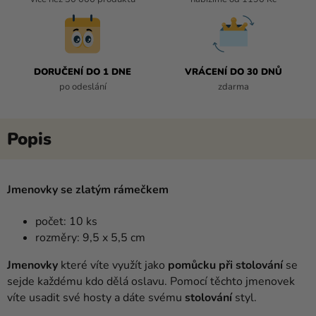
DORUČENÍ DO 1 DNE
VRÁCENÍ DO 30 DNŮ
po odeslání
zdarma
Jmenovky se zlatým rámečkem
počet: 10 ks
rozměry: 9,5 x 5,5 cm
Jmenovky
které
víte
využít jako
pomůcku
při stolování
se
sejde
každému
kdo
dělá
oslavu
.
Pomocí
těchto
jmenovek
víte
usadit
své hosty
a
dáte
svému
stolování
styl
.