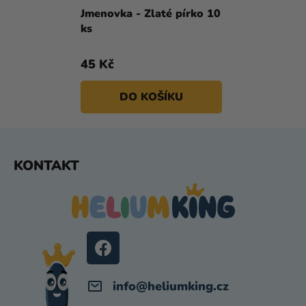
Jmenovka - Zlaté pírko 10
ks
45 Kč
DO KOŠÍKU
Z
KONTAKT
Á
P
A
T
Í
info
@
heliumking.cz