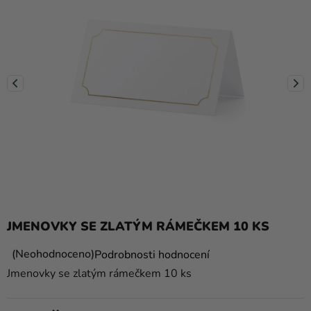
balónky
Svatba
Párty
Výzdoba
a
doplňky
Kostýmy
Oblečení
Pečení
JMENOVKY SE ZLATÝM RÁMEČKEM 10 KS
Dárky
a
Průměrné
Neohodnoceno
Podrobnosti hodnocení
hodnocení
merch
Jmenovky se zlatým rámečkem 10 ks
produktu
Svátky
je