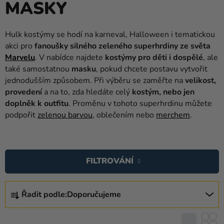
MASKY
balónky
Svatba
Hulk kostýmy se hodí na karneval, Halloween i tematickou
akci pro
fanoušky silného zeleného superhrdiny ze světa
Párty
Marvelu
. V nabídce najdete
kostýmy pro děti i dospělé
, ale
Výzdoba
také samostatnou
masku
, pokud chcete postavu vytvořit
a
jednodušším způsobem. Při výběru se zaměřte na
velikost,
doplňky
provedení
a na to, zda hledáte celý
kostým, nebo jen
doplněk k outfitu
. Proměnu v tohoto superhrdinu můžete
Kostýmy
podpořit
zelenou barvou
, oblečením nebo
merchem
.
Oblečení
V
Pečení
Ý
FILTROVÁNÍ
P
Dárky
I
a
Ř
S
Řadit podle:
Doporučujeme
merch
A
P
Z
Svátky
R