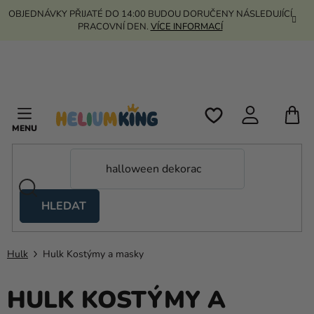
Přejít
OBJEDNÁVKY PŘIJATÉ DO 14:00 BUDOU DORUČENY NÁSLEDUJÍCÍ
na
PRACOVNÍ DEN.
VÍCE INFORMACÍ
obsah
N
K
HLEDAT
Nůžkové
stany
Hulk
Hulk Kostýmy a masky
Kanekalon
Helium
HULK KOSTÝMY A
a