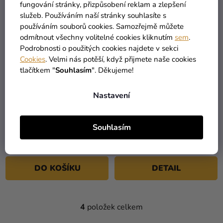
VÝPRODEJ
fungování stránky, přizpůsobení reklam a zlepšení
služeb. Používáním naší stránky souhlasíte s
používáním souborů cookies. Samozřejmě můžete
odmítnout všechny volitelné cookies kliknutím
sem
.
Podrobnosti o použitých cookies najdete v sekci
Cookies
. Velmi nás potěší, když přijmete naše cookies
tlačítkem "
Souhlasím
". Děkujeme!
Nastavení
Maska - Hulk
Pánský kostým - Hulk
Deluxe Avengers
Souhlasím
299 Kč
1 419 Kč
DO KOŠÍKU
DETAIL
4
položek celkem
O
V