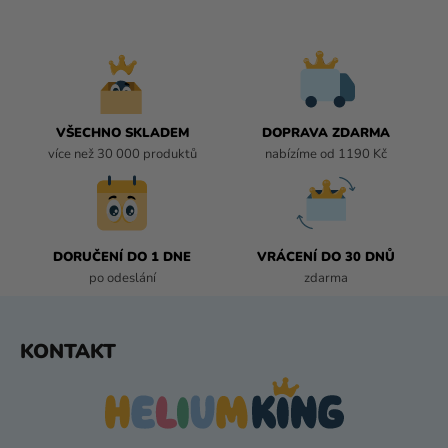
L
Á
D
A
C
Í
VŠECHNO SKLADEM
DOPRAVA ZDARMA
P
více než 30 000 produktů
nabízíme od 1190 Kč
R
V
K
Y
DORUČENÍ DO 1 DNE
VRÁCENÍ DO 30 DNŮ
V
po odeslání
zdarma
Ý
P
I
Z
KONTAKT
S
Á
U
P
A
T