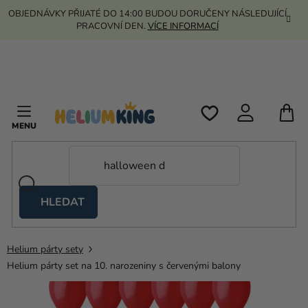
Přejít
OBJEDNÁVKY PŘIJATÉ DO 14:00 BUDOU DORUČENY NÁSLEDUJÍCÍ
na
PRACOVNÍ DEN.
VÍCE INFORMACÍ
obsah
N
K
HLEDAT
Nůžkové
stany
Helium párty sety
Kanekalon
Helium párty set na 10. narozeniny s červenými balony
Helium
a