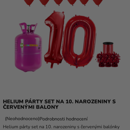
balónky
Svatba
Párty
Výzdoba
a
doplňky
Kostýmy
Oblečení
Pečení
Dárky
HELIUM PÁRTY SET NA 10. NAROZENINY S
a
ČERVENÝMI BALONY
merch
Průměrné
Neohodnoceno
Podrobnosti hodnocení
Svátky
hodnocení
Helium párty set na 10. narozeniny s červenými balónky