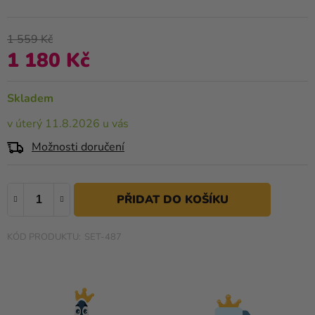
produktu
Kreativní
je
potřeby
0,0
1 559 Kč
z
1 180 Kč
Personalizované
Měrná cena:
5
produkty
hvězdiček.
Skladem
Témata
v úterý 11.8.2026 u vás
Výprodej
Možnosti doručení
Novinky
Naše
Tipy
SET-487