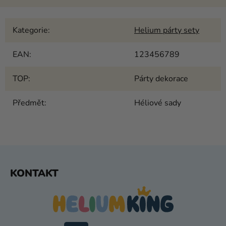
Kategorie
:
Helium párty sety
EAN
:
123456789
TOP
:
Párty dekorace
Předmět
:
Héliové sady
Z
KONTAKT
Á
P
A
T