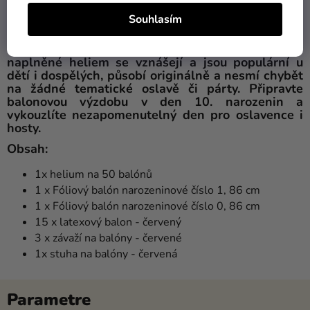
červenými balony dodá vaší oslavě tu pravou
šťávu. Všechno nejlepší!
Souhlasím
Balóny
jsou jedinečným, estetickým doplňkem
každé party či společenské události. Balónky
naplněné heliem se vznášejí a jsou populární u
dětí i dospělých, působí originálně a nesmí chybět
na žádné tematické oslavě či párty. Připravte
balonovou výzdobu v den 10. narozenin a
vykouzlíte nezapomenutelný den pro oslavence i
hosty.
Obsah
:
1x helium na 50 balónů
1 x Fóliový balón narozeninové číslo 1, 86 cm
1 x Fóliový balón narozeninové číslo 0, 86 cm
15 x latexový balon - červený
3 x závaží na balóny - červené
1x stuha na balóny - červená