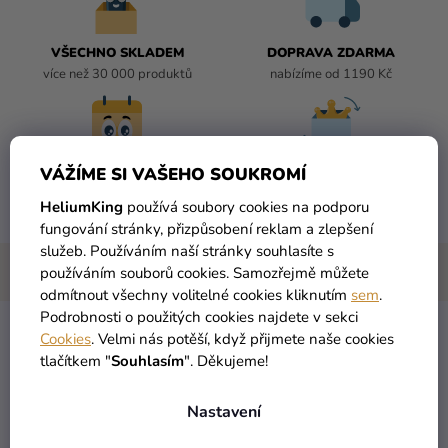
VŠECHNO SKLADEM
DOPRAVA ZDARMA
více než 30 000 produktů
nabízíme od 1190 Kč
VÁŽÍME SI VAŠEHO SOUKROMÍ
DORUČENÍ DO 1 DNE
VRÁCENÍ DO 30 DNŮ
po odeslání
zdarma
HeliumKing
používá soubory cookies na podporu
fungování stránky, přizpůsobení reklam a zlepšení
služeb. Používáním naší stránky souhlasíte s
používáním souborů cookies. Samozřejmě můžete
odmítnout všechny volitelné cookies kliknutím
sem
.
Podrobnosti o použitých cookies najdete v sekci
Cookies
. Velmi nás potěší, když přijmete naše cookies
tlačítkem "
Souhlasím
". Děkujeme!
Helium párty set na 10. narozeniny s červenými
balónky
Copak je to oslava 10. narozenin bez velkolepé
Nastavení
výzdoby?
Helium
párty
sada na 10. narozeniny s