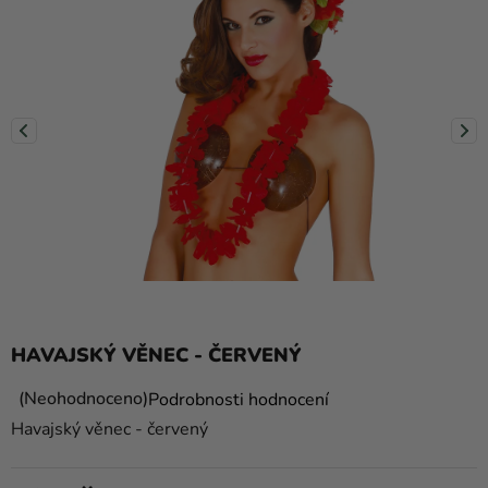
balónky
Svatba
Párty
Výzdoba
a
doplňky
Kostýmy
Oblečení
Pečení
HAVAJSKÝ VĚNEC - ČERVENÝ
Dárky
a
Průměrné
Neohodnoceno
Podrobnosti hodnocení
hodnocení
merch
Havajský věnec - červený
produktu
Svátky
je