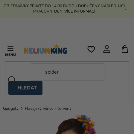
Přejít
OBJEDNÁVKY PŘIJATÉ DO 14:00 BUDOU DORUČENY NÁSLEDUJÍCÍ
na
PRACOVNÍ DEN.
VÍCE INFORMACÍ
obsah
N
K
HLEDAT
Nůžkové
stany
Gadgety
Havajský věnec - červený
Kanekalon
Helium
a