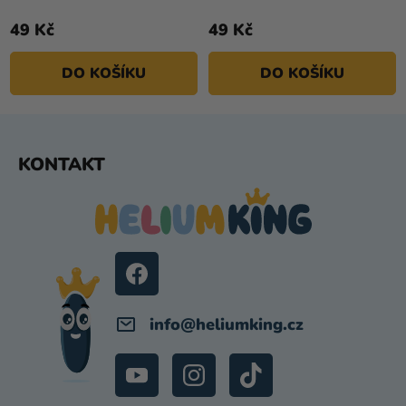
49 Kč
49 Kč
DO KOŠÍKU
DO KOŠÍKU
Z
KONTAKT
Á
P
A
T
Í
info
@
heliumking.cz