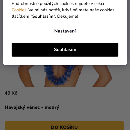
Podrobnosti o použitých cookies najdete v sekci
Cookies
. Velmi nás potěší, když přijmete naše cookies
tlačítkem "
Souhlasím
". Děkujeme!
Nastavení
Souhlasím
49 Kč
Havajský věnec - modrý
DO KOŠÍKU