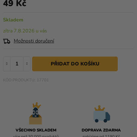
49 Kč
0,0
Měrná cena:
Kreativní
z
potřeby
5
Skladem
hvězdiček.
Personalizované
zítra 7.8.2026 u vás
produkty
Možnosti doručení
Témata
Výprodej
Novinky
17701
Naše
Tipy
VŠECHNO SKLADEM
DOPRAVA ZDARMA
více než 30 000 produktů
nabízíme od 1190 Kč