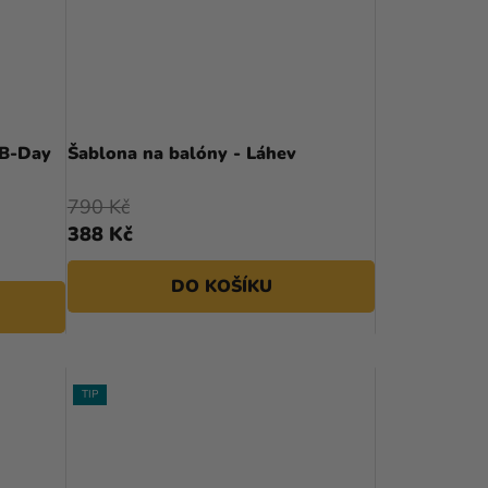
 B-Day
Šablona na balóny - Láhev
790 Kč
388 Kč
DO KOŠÍKU
TIP