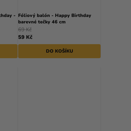
thday -
Fóliový balón - Happy Birthday
barevné tečky 46 cm
69 Kč
59 Kč
DO KOŠÍKU