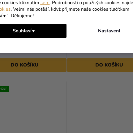
é cookies kliknutím
sem
. Podrobnosti o použitých cookies najde
okies
. Velmi nás potěší, když přijmete naše cookies tlačítkem
sím
". Děkujeme!
ý balón Happy Birthday To
Fóliový balonek "happy b-d
Souhlasím
Nastavení
vířátka 45 cm
zlatý
279 Kč
DO KOŠÍKU
DO KOŠÍKU
ENDLY