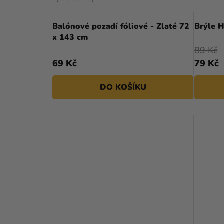
Balónové pozadí fóliové - Zlaté 72
Brýle 
x 143 cm
89 Kč
69 Kč
79 Kč
DO KOŠÍKU