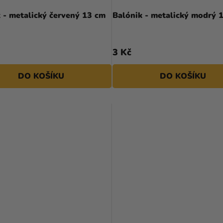
 - metalický červený 13 cm
Balónik - metalický modrý 
3 Kč
DO KOŠÍKU
DO KOŠÍKU