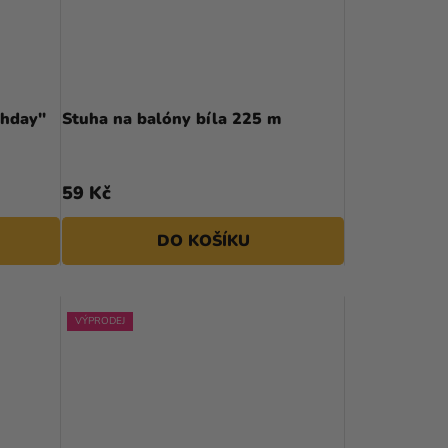
thday"
Stuha na balóny bíla 225 m
59 Kč
DO KOŠÍKU
VÝPRODEJ