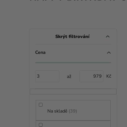
P
O
S
Cena
V
T
Ý
R
P
3
979
A
I
N
S
N
P
Í
Na skladě
39
R
P
O