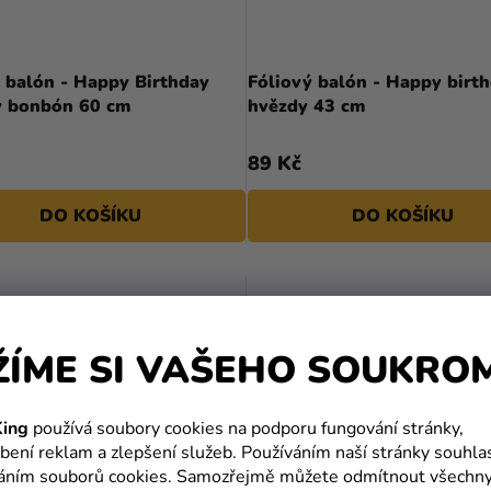
 balón - Happy Birthday
Fóliový balón - Happy birt
ý bonbón 60 cm
hvězdy 43 cm
89 Kč
DO KOŠÍKU
DO KOŠÍKU
ŽÍME SI VAŠEHO SOUKRO
ing
používá soubory cookies na podporu fungování stránky,
bení reklam a zlepšení služeb. Používáním naší stránky souhla
váním souborů cookies. Samozřejmě můžete odmítnout všechn