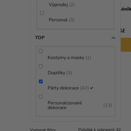
A
Výprodej
2
D
Balónek pastelový chrpově modrý
Balónik
N
26 cm
U
Personal
3
E
K
3 Kč
3 Kč
L
T
TOP
DO KOŠÍKU
Ů
Kostýmy a masky
1
Doplňky
3
Párty dekorace
42
Personalizované
13
dekorace
Položek k zobrazení:
42
Vymazat filtry