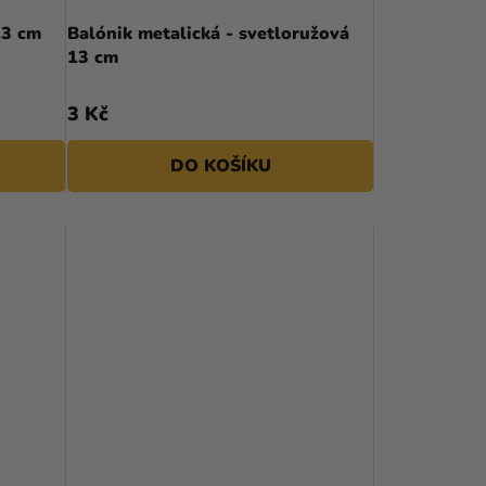
U
13 cm
Balónik metalická - svetloružová
13 cm
K
T
3 Kč
Ů
DO KOŠÍKU