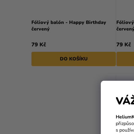
Fóliový balón - Happy Birthday
Fóliový
červený
červen
79 Kč
79 Kč
DO KOŠÍKU
VÁ
HeliumK
přizpůso
s použí