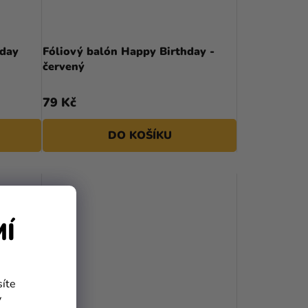
hday
Fóliový balón Happy Birthday -
červený
79 Kč
DO KOŠÍKU
MÍ
síte
y