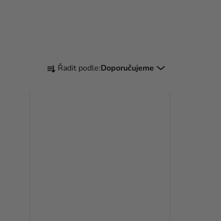
Ř
Řadit podle:
Doporučujeme
A
Z
E
N
Í
P
R
O
D