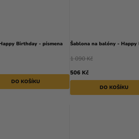
 Happy Birthday - písmena
Šablona na balóny - Happy
1 090 Kč
506 Kč
DO KOŠÍKU
DO KOŠÍKU