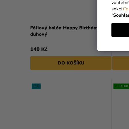
voliteln
sekci
Co
"
Souhla
Fóliový balón Happy Birthday -
Fóliov
duhový
You - z
149 Kč
39 Kč
DO KOŠÍKU
TIP
ECO FRI