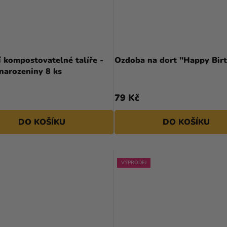
í kompostovatelné talíře -
Ozdoba na dort "Happy Bir
narozeniny 8 ks
79 Kč
DO KOŠÍKU
DO KOŠÍKU
VÝPRODEJ