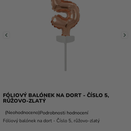
balónky
Svatba
Párty
Výzdoba
a
doplňky
Kostýmy
Oblečení
Pečení
FÓLIOVÝ BALÓNEK NA DORT - ČÍSLO 5,
Dárky
RŮŽOVO-ZLATÝ
a
Průměrné
Neohodnoceno
Podrobnosti hodnocení
merch
hodnocení
Fóliový balónek na dort - Číslo 5, růžovo-zlatý
Svátky
produktu