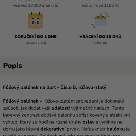
více než 30 000 produktů
nabízíme od 1190 Kč
DORUČENÍ DO 1 DNE
VRÁCENÍ DO 30 DNŮ
po odeslání
zdarma
Fóliový balónek na dort - Číslo 5, růžovo-zlatý
Fóliový balónek
v růžovo-zlatém provedení je dokonalý
způsob, jak dodat vaší
události
výjimečný nádech. Tento
barevný kontrast dodává balónku sofistikovaný a atraktivní
vzhled, který se hodí na různé druhy
oslav
a vynikne na
dortu jako hlavní
dekorativní
prvek. Nafouknutí
balónku
je
rychlé a snadné. Balónek má zabudovanou tyčinku pro