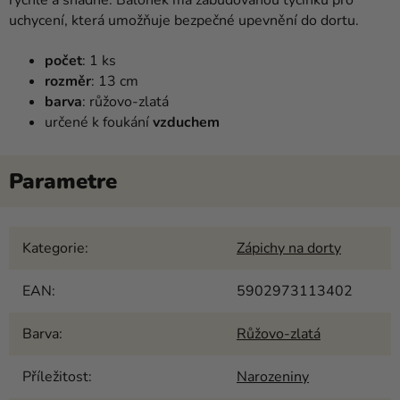
uchycení, která umožňuje bezpečné upevnění do dortu.
počet
: 1 ks
rozměr
: 13 cm
barva
: růžovo-zlatá
určené k foukání
vzduchem
Kategorie
:
Zápichy na dorty
EAN
:
5902973113402
Barva
:
Růžovo-zlatá
Příležitost
:
Narozeniny