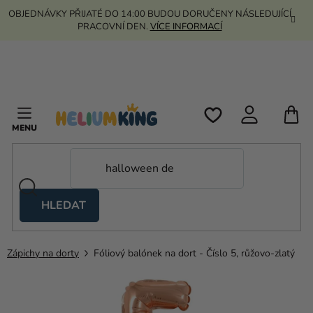
Přejít
OBJEDNÁVKY PŘIJATÉ DO 14:00 BUDOU DORUČENY NÁSLEDUJÍCÍ
na
PRACOVNÍ DEN.
VÍCE INFORMACÍ
obsah
N
K
HLEDAT
Nůžkové
stany
Zápichy na dorty
Fóliový balónek na dort - Číslo 5, růžovo-zlatý
Kanekalon
Helium
a