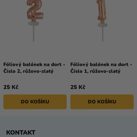
Fóliový balónek na dort -
Fóliový balónek na dort -
Číslo 2, růžovo-zlatý
Číslo 1, růžovo-zlatý
25 Kč
25 Kč
DO KOŠÍKU
DO KOŠÍKU
Z
KONTAKT
Á