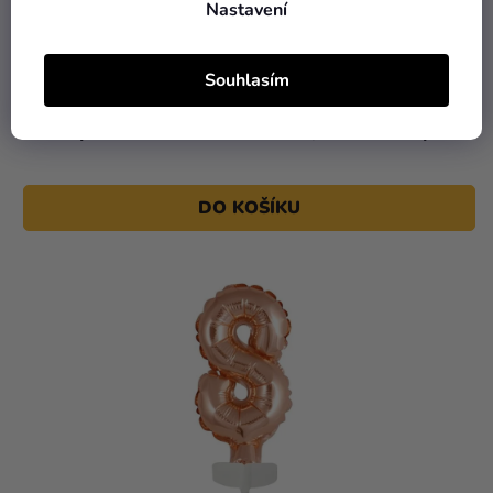
Nastavení
25 Kč
Souhlasím
Fóliový balónek na dort - Číslo 4, růžovo-zlatý
DO KOŠÍKU