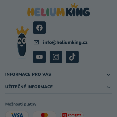
P
A
T
Í
info
@
heliumking.cz
INFORMACE PRO VÁS
UŽITEČNÉ INFORMACE
Možnosti platby