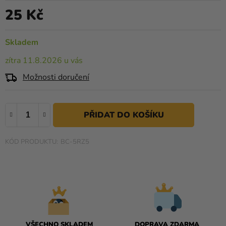
je
Kreativní
25 Kč
0,0
Měrná cena:
potřeby
z
5
Skladem
Personalizované
hvězdiček.
produkty
zítra 11.8.2026 u vás
Témata
Možnosti doručení
Výprodej
Novinky
Naše
BC-5RZ5
Tipy
VŠECHNO SKLADEM
DOPRAVA ZDARMA