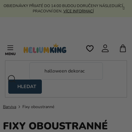
Přejít
OBJEDNÁVKY PŘIJATÉ DO 14:00 BUDOU DORUČENY NÁSLEDUJÍCÍ
na
PRACOVNÍ DEN.
VÍCE INFORMACÍ
obsah
N
K
HLEDAT
Nůžkové
stany
Barviva
Fixy oboustranné
Kanekalon
Helium
FIXY OBOUSTRANNÉ
a