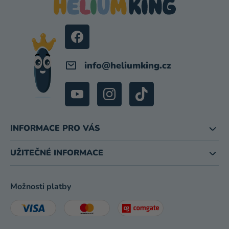
A
T
Í
info
@
heliumking.cz
INFORMACE PRO VÁS
UŽITEČNÉ INFORMACE
Možnosti platby