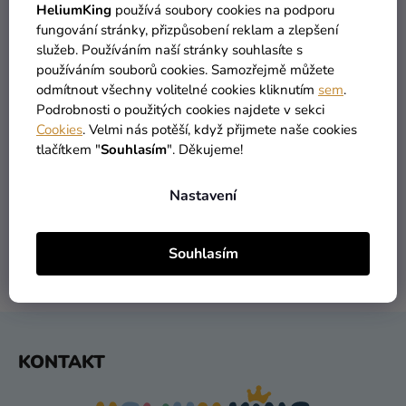
ZPĚT DO OBCHODU
HeliumKing
používá soubory cookies na podporu
Kreativní
fungování stránky, přizpůsobení reklam a zlepšení
potřeby
služeb. Používáním naší stránky souhlasíte s
používáním souborů cookies. Samozřejmě můžete
Personalizované
odmítnout všechny volitelné cookies kliknutím
sem
.
produkty
Podrobnosti o použitých cookies najdete v sekci
Cookies
. Velmi nás potěší, když přijmete naše cookies
Témata
tlačítkem "
Souhlasím
". Děkujeme!
VŠECHNO SKLADEM
DOPRAVA ZDARMA
Výprodej
více než 30 000 produktů
nabízíme od 1190 Kč
Nastavení
Novinky
Naše
Souhlasím
Tipy
DORUČENÍ DO 1 DNE
VRÁCENÍ DO 30 DNŮ
po odeslání
zdarma
Z
KONTAKT
Á
P