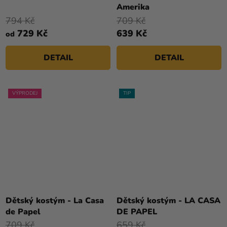
Amerika
794 Kč
709 Kč
729 Kč
639 Kč
od
DETAIL
DETAIL
VÝPRODEJ
TIP
Průměrné
hodnocení
Dětský kostým - La Casa
Dětský kostým - LA CASA
produktu
de Papel
DE PAPEL
je
709 Kč
659 Kč