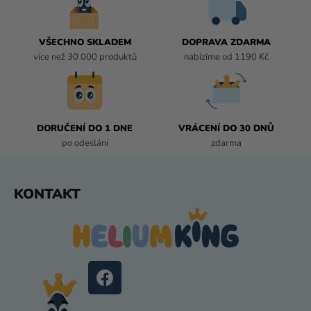
P
R
V
VŠECHNO SKLADEM
DOPRAVA ZDARMA
K
více než 30 000 produktů
nabízíme od 1190 Kč
Y
V
Ý
P
I
DORUČENÍ DO 1 DNE
VRÁCENÍ DO 30 DNŮ
S
po odeslání
zdarma
U
Z
KONTAKT
Á
P
A
T
Í