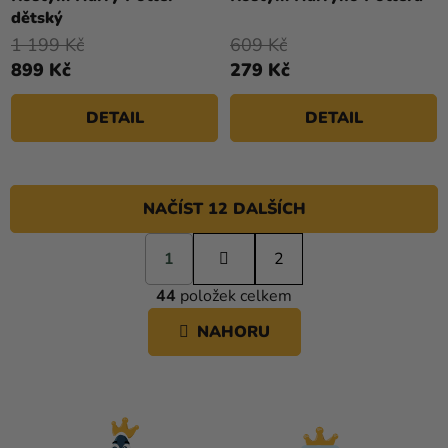
produktu
produktu
dětský
je
je
1 199 Kč
609 Kč
5,0
4,7
899 Kč
279 Kč
z
z
5
5
DETAIL
DETAIL
hvězdiček.
hvězdiček.
NAČÍST 12 DALŠÍCH
S
1
t
2
O
r
44
položek celkem
á
V
n
L
NAHORU
k
Á
o
D
v
A
á
C
n
í
Í