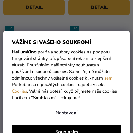
DETAIL
DETAIL
TIP
TIP
VÁŽÍME SI VAŠEHO SOUKROMÍ
HeliumKing
používá soubory cookies na podporu
fungování stránky, přizpůsobení reklam a zlepšení
služeb. Používáním naší stránky souhlasíte s
používáním souborů cookies. Samozřejmě můžete
odmítnout všechny volitelné cookies kliknutím
sem
.
Podrobnosti o použitých cookies najdete v sekci
Dětský kostým -
Dětský kostým -
Cookies
. Velmi nás potěší, když přijmete naše cookies
Spiderman
Superhrdina Superman
tlačítkem "
Souhlasím
". Děkujeme!
789 Kč
819 Kč
Nastavení
659 Kč
739 Kč
DETAIL
DETAIL
Souhlasím