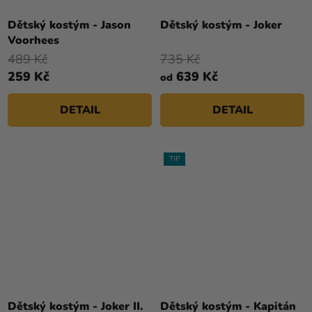
Průměrné
hodnocení
Dětský kostým - Jason
Dětský kostým - Joker
produktu
Voorhees
je
489 Kč
735 Kč
5,0
259 Kč
639 Kč
od
z
5
DETAIL
DETAIL
hvězdiček.
TIP
Dětský kostým - Joker II.
Dětský kostým - Kapitán