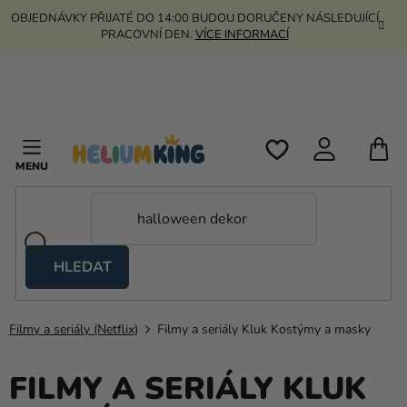
Přejít
OBJEDNÁVKY PŘIJATÉ DO 14:00 BUDOU DORUČENY NÁSLEDUJÍCÍ
na
PRACOVNÍ DEN.
VÍCE INFORMACÍ
obsah
N
K
HLEDAT
Nůžkové
stany
Filmy a seriály (Netflix)
Filmy a seriály Kluk Kostýmy a masky
Kanekalon
Helium
FILMY A SERIÁLY KLUK
a