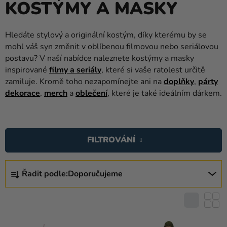
KOSTÝMY A MASKY
balónky
Svatba
Hledáte stylový a originální kostým, díky kterému by se
mohl váš syn změnit v oblíbenou filmovou nebo seriálovou
Párty
postavu? V naší nabídce naleznete kostýmy a masky
Výzdoba
inspirované
filmy a seriály
, které si vaše ratolest určitě
a
zamiluje. Kromě toho nezapomínejte ani na
doplňky
,
párty
doplňky
dekorace
,
merch
a
oblečení
, které je také ideálním dárkem.
Kostýmy
V
Ý
Oblečení
FILTROVÁNÍ
P
Pečení
I
Ř
S
Dárky
Řadit podle:
Doporučujeme
A
P
a
Z
merch
R
E
O
N
Svátky