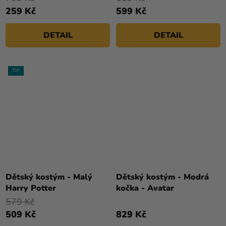
5,0
259 Kč
599 Kč
z
5
DETAIL
DETAIL
hvězdiček.
TIP
Dětský kostým - Malý
Dětský kostým - Modrá
Harry Potter
kočka - Avatar
579 Kč
509 Kč
829 Kč