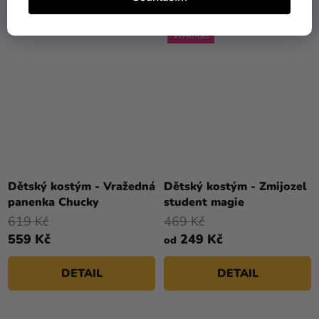
VÝPRODEJ
Dětský kostým - Vražedná
Dětský kostým - Zmijozel
panenka Chucky
student magie
619 Kč
469 Kč
559 Kč
249 Kč
od
DETAIL
DETAIL