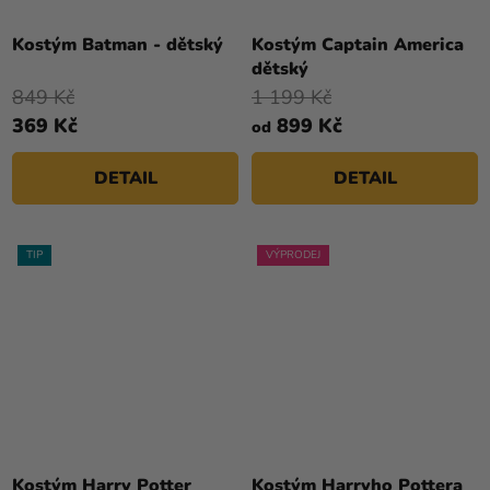
Průměrné
Průměrné
hodnocení
hodnocení
Kostým Batman - dětský
Kostým Captain America
produktu
produktu
dětský
je
je
849 Kč
1 199 Kč
5,0
4,0
369 Kč
899 Kč
od
z
z
5
5
DETAIL
DETAIL
hvězdiček.
hvězdiček.
TIP
VÝPRODEJ
Průměrné
Průměrné
hodnocení
hodnocení
Kostým Harry Potter
Kostým Harryho Pottera