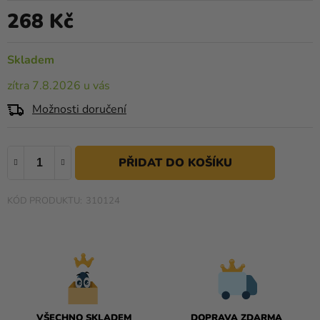
je
Kreativní
268 Kč
0,0
Měrná cena:
potřeby
z
5
Skladem
Personalizované
hvězdiček.
produkty
zítra 7.8.2026 u vás
Témata
Možnosti doručení
Výprodej
Novinky
Naše
310124
Tipy
VŠECHNO SKLADEM
DOPRAVA ZDARMA