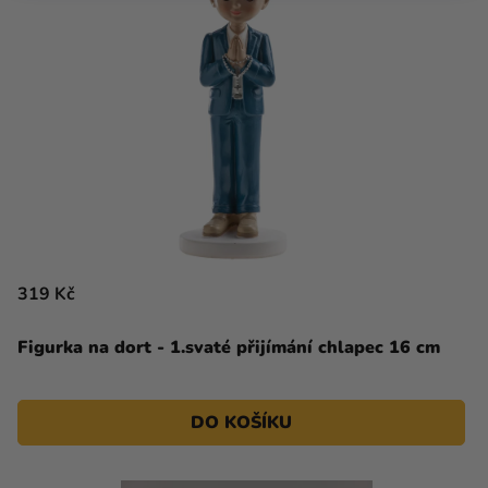
319 Kč
Figurka na dort - 1.svaté přijímání chlapec 16 cm
DO KOŠÍKU