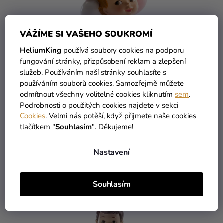
VÁŽÍME SI VAŠEHO SOUKROMÍ
HeliumKing
používá soubory cookies na podporu
fungování stránky, přizpůsobení reklam a zlepšení
služeb. Používáním naší stránky souhlasíte s
používáním souborů cookies. Samozřejmě můžete
odmítnout všechny volitelné cookies kliknutím
sem
.
Podrobnosti o použitých cookies najdete v sekci
268 Kč
Cookies
. Velmi nás potěší, když přijmete naše cookies
tlačítkem "
Souhlasím
". Děkujeme!
Figurka na dort - Holčička v krabičce 10,5 cm
Nastavení
DO KOŠÍKU
Souhlasím