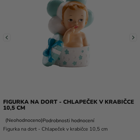
balónky
Svatba
Párty
Výzdoba
a
doplňky
Kostýmy
Oblečení
Pečení
FIGURKA NA DORT - CHLAPEČEK V KRABIČCE
Dárky
10,5 CM
a
Průměrné
Neohodnoceno
Podrobnosti hodnocení
merch
hodnocení
Figurka na dort - Chlapeček v krabičce 10,5 cm
Svátky
produktu