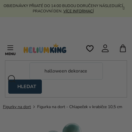
Přejít
OBJEDNÁVKY PŘIJATÉ DO 14:00 BUDOU DORUČENY NÁSLEDUJÍCÍ
na
PRACOVNÍ DEN.
VÍCE INFORMACÍ
obsah
N
K
HLEDAT
Nůžkové
stany
Figurky na dort
Figurka na dort - Chlapeček v krabičce 10,5 cm
Kanekalon
Helium
a