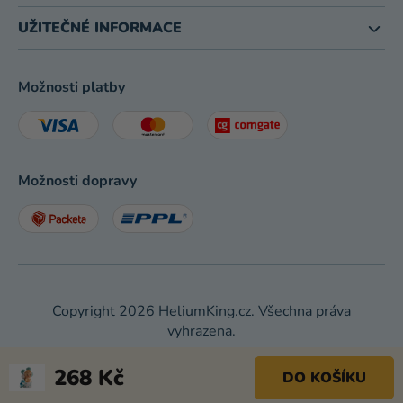
UŽITEČNÉ INFORMACE
Možnosti platby
Možnosti dopravy
Copyright 2026
HeliumKing.cz
. Všechna práva
vyhrazena.
Shoptet
|
mime digital
268 Kč
DO KOŠÍKU
Měrná cena: