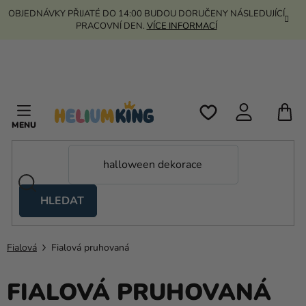
Přejít
OBJEDNÁVKY PŘIJATÉ DO 14:00 BUDOU DORUČENY NÁSLEDUJÍCÍ
na
PRACOVNÍ DEN.
VÍCE INFORMACÍ
obsah
N
K
HLEDAT
Nůžkové
stany
Fialová
Fialová pruhovaná
Kanekalon
Helium
FIALOVÁ PRUHOVANÁ
a