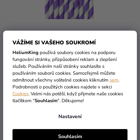
O
Ů
Kreativní
D
potřeby
U
K
Personalizované
T
produkty
Ů
Papírová brčka fialová 10
VÁŽÍME SI VAŠEHO SOUKROMÍ
Témata
ks
HeliumKing
používá soubory cookies na podporu
Výprodej
fungování stránky, přizpůsobení reklam a zlepšení
29 Kč
služeb. Používáním naší stránky souhlasíte s
Novinky
používáním souborů cookies. Samozřejmě můžete
DO KOŠÍKU
odmítnout všechny volitelné cookies kliknutím
sem
.
Naše
Podrobnosti o použitých cookies najdete v sekci
Tipy
Cookies
. Velmi nás potěší, když přijmete naše cookies
tlačítkem "
Souhlasím
". Děkujeme!
1
položek celkem
O
V
Nastavení
L
Á
D
Souhlasím