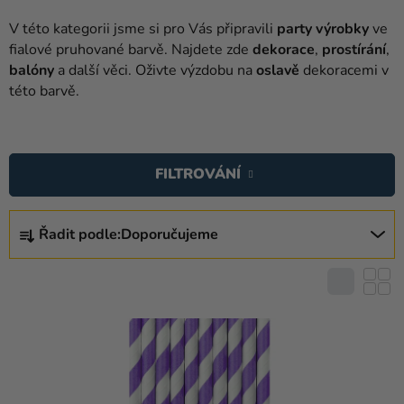
balónky
V této kategorii jsme si pro Vás připravili
party výrobky
ve
Svatba
fialov
é pruhované
barvě. Najdete zde
dekorace
,
prostírání
,
balóny
a další věci. Oživte výzdobu na
oslavě
dekoracemi v
Párty
této barvě.
Výzdoba
V
a
Ý
doplňky
FILTROVÁNÍ
P
Kostýmy
I
Ř
S
Řadit podle:
Doporučujeme
Oblečení
A
P
Z
Pečení
R
E
O
Dárky
N
D
a
Í
U
merch
P
K
R
Svátky
T