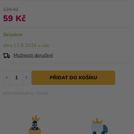
je
Kreativní
0,0
139 Kč
potřeby
z
59 Kč
Měrná cena:
5
Personalizované
hvězdiček.
produkty
Skladem
Témata
zítra 11.8.2026 u vás
Možnosti doručení
Výprodej
Novinky
Naše
Tipy
PD028