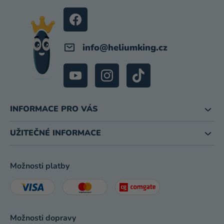
T
Í
info
@
heliumking.cz
INFORMACE PRO VÁS
UŽITEČNÉ INFORMACE
Možnosti platby
Možnosti dopravy