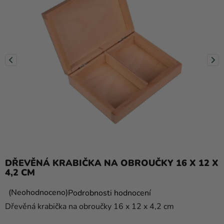
balónky
Svatba
Párty
Výzdoba
a
doplňky
Kostýmy
Oblečení
Pečení
DŘEVĚNÁ KRABIČKA NA OBROUČKY 16 X 12 X
Dárky
4,2 CM
a
Průměrné
Neohodnoceno
Podrobnosti hodnocení
merch
hodnocení
Dřevěná krabička na obroučky 16 x 12 x 4,2 cm
Svátky
produktu