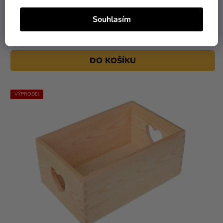
209 Kč
99 Kč
Souhlasím
Dřevěná krabička s magnetem - bílá
DO KOŠÍKU
VÝPRODEJ