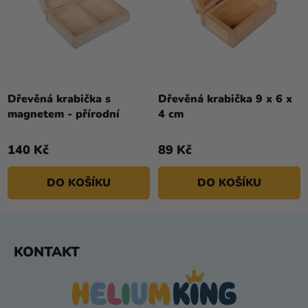
Dřevěná krabička s
Dřevěná krabička 9 x 6 x
magnetem - přírodní
4 cm
140 Kč
89 Kč
DO KOŠÍKU
DO KOŠÍKU
Z
KONTAKT
Á
P
A