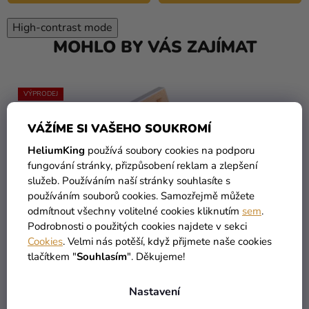
High-contrast mode
MOHLO BY VÁS ZAJÍMAT
VÝPRODEJ
VÁŽÍME SI VAŠEHO SOUKROMÍ
HeliumKing
používá soubory cookies na podporu
fungování stránky, přizpůsobení reklam a zlepšení
služeb. Používáním naší stránky souhlasíte s
používáním souborů cookies. Samozřejmě můžete
odmítnout všechny volitelné cookies kliknutím
sem
.
Podrobnosti o použitých cookies najdete v sekci
Cookies
. Velmi nás potěší, když přijmete naše cookies
tlačítkem "
Souhlasím
". Děkujeme!
Nastavení