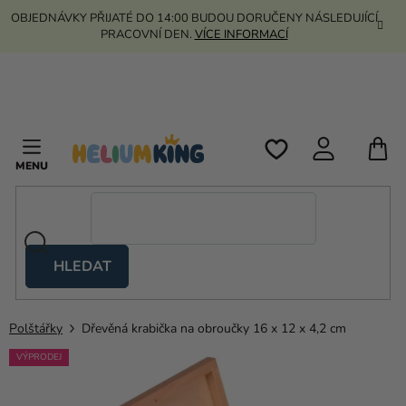
Přejít
OBJEDNÁVKY PŘIJATÉ DO 14:00 BUDOU DORUČENY NÁSLEDUJÍCÍ
na
PRACOVNÍ DEN.
VÍCE INFORMACÍ
obsah
N
K
HLEDAT
Nůžkové
stany
Polštářky
Dřevěná krabička na obroučky 16 x 12 x 4,2 cm
Kanekalon
VÝPRODEJ
Helium
a