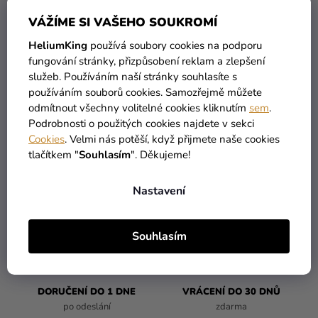
Kreativní
VÁŽÍME SI VAŠEHO SOUKROMÍ
potřeby
Můžete se ale podívat na ostatní kategorie.
HeliumKing
používá soubory cookies na podporu
Personalizované
fungování stránky, přizpůsobení reklam a zlepšení
služeb. Používáním naší stránky souhlasíte s
produkty
ZPĚT DO OBCHODU
používáním souborů cookies. Samozřejmě můžete
Témata
odmítnout všechny volitelné cookies kliknutím
sem
.
Podrobnosti o použitých cookies najdete v sekci
Výprodej
Cookies
. Velmi nás potěší, když přijmete naše cookies
tlačítkem "
Souhlasím
". Děkujeme!
Novinky
Nastavení
Naše
VŠECHNO SKLADEM
DOPRAVA ZDARMA
Tipy
více než 30 000 produktů
nabízíme od 1190 Kč
Souhlasím
DORUČENÍ DO 1 DNE
VRÁCENÍ DO 30 DNŮ
po odeslání
zdarma