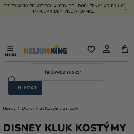
Přejít
OBJEDNÁVKY PŘIJATÉ DO 14:00 BUDOU DORUČENY NÁSLEDUJÍCÍ
na
PRACOVNÍ DEN.
VÍCE INFORMACÍ
obsah
N
K
HLEDAT
Nůžkové
stany
Disney
Disney Kluk Kostýmy a masky
Kanekalon
Helium
DISNEY KLUK KOSTÝMY
a