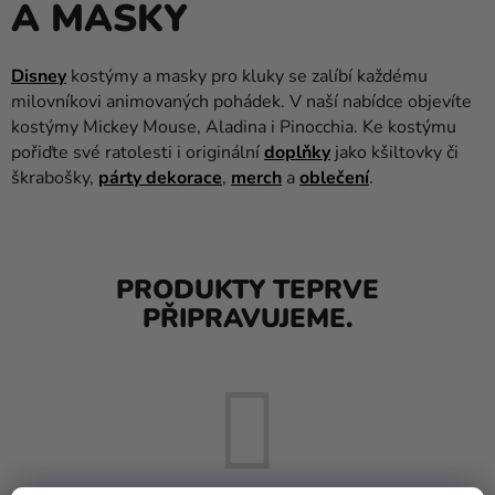
A MASKY
balónky
Svatba
Disney
kostýmy a masky pro kluky se zalíbí každému
milovníkovi animovaných pohádek. V naší nabídce objevíte
Párty
kostýmy Mickey Mouse, Aladina i Pinocchia. Ke kostýmu
Výzdoba
pořiďte své ratolesti i originální
doplňky
jako kšiltovky či
a
škrabošky,
párty dekorace
,
merch
a
oblečení
.
doplňky
Kostýmy
PRODUKTY TEPRVE
Oblečení
PŘIPRAVUJEME.
Pečení
Dárky
a
merch
Svátky