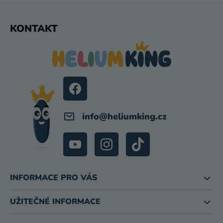
Z
KONTAKT
Á
P
A
T
Í
info
@
heliumking.cz
INFORMACE PRO VÁS
UŽITEČNÉ INFORMACE