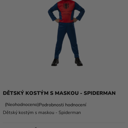
balónky
Svatba
Párty
Výzdoba
a
doplňky
Kostýmy
Oblečení
Pečení
DĚTSKÝ KOSTÝM S MASKOU - SPIDERMAN
Dárky
a
Průměrné
Neohodnoceno
Podrobnosti hodnocení
hodnocení
merch
Dětský kostým s maskou - Spiderman
produktu
Svátky
je