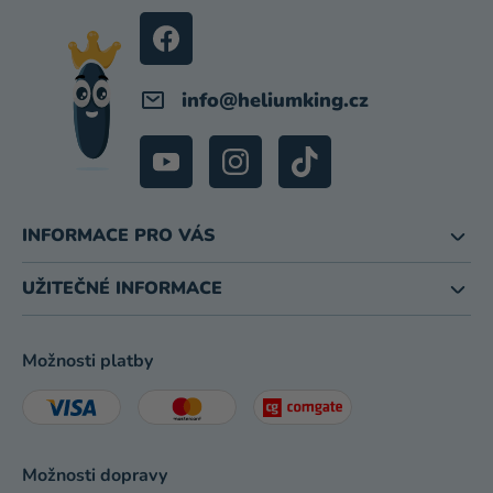
T
Í
info
@
heliumking.cz
INFORMACE PRO VÁS
UŽITEČNÉ INFORMACE
Možnosti platby
Možnosti dopravy