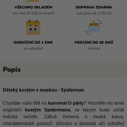
VŠECHNO SKLADEM
DOPRAVA ZDARMA
více než 30 000 produktů
nabízíme od 1190 Kč
DORUČENÍ DO 1 DNE
VRÁCENÍ DO 30 DNŮ
po odeslání
zdarma
Dětský kostým s maskou - Spiderman
Chystáte vaše dítě na
karneval či párty
? Vezměte mu tento
originální
kostým Spidermana
, se kterým bude určitě
hvězda večeře. Zářivá červená a modrá barva,
charakteristické pavoučí síťování a ikonické oči vytvářejí