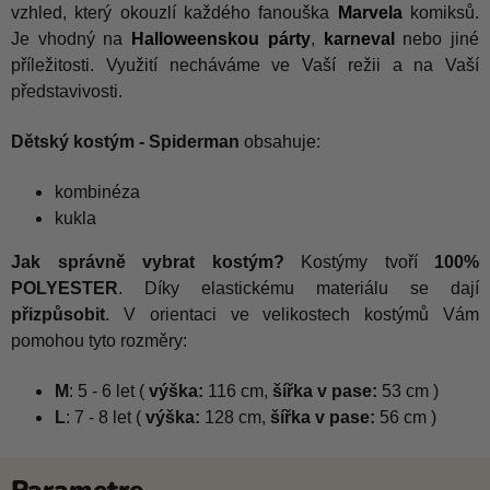
vzhled, který okouzlí každého fanouška
Marvela
komiksů.
Je vhodný na
Halloweenskou párty
,
karneval
nebo jiné
příležitosti. Využití necháváme ve Vaší režii a na Vaší
představivosti.
Dětský kostým - Spiderman
obsahuje:
kombinéza
kukla
Jak správně vybrat kostým?
Kostýmy tvoří
100%
POLYESTER
. Díky elastickému materiálu se dají
přizpůsobit
. V orientaci ve velikostech kostýmů Vám
pomohou tyto rozměry:
M
:
5 - 6 let (
výška:
116 cm,
šířka v pase:
53 cm )
L
:
7 - 8 let (
výška:
128 cm,
šířka v pase:
56 cm )