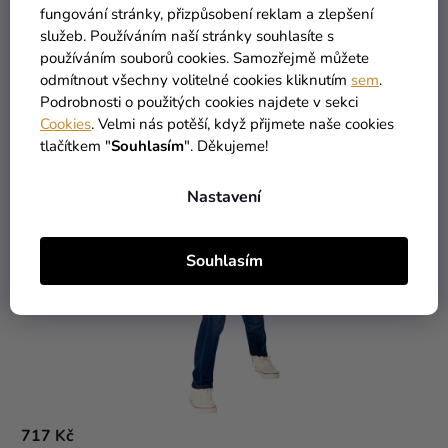
fungování stránky, přizpůsobení reklam a zlepšení
High-contrast mode
služeb. Používáním naší stránky souhlasíte s
MOHLO BY VÁS ZAJÍMAT
používáním souborů cookies. Samozřejmě můžete
odmítnout všechny volitelné cookies kliknutím
sem
.
Podrobnosti o použitých cookies najdete v sekci
Cookies
. Velmi nás potěší, když přijmete naše cookies
tlačítkem "
Souhlasím
". Děkujeme!
Nastavení
Souhlasím
717 Kč