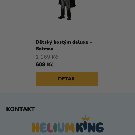
Dětský kostým deluxe -
Batman
1 169 Kč
609 Kč
DETAIL
Z
KONTAKT
Á
P
A