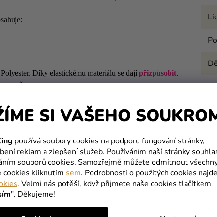
Li
sahuje:
Po
Dě
olyester. Díky elastickému materiálu se dají
přizpůsobit
.
o rozměry:
Pr
T
ŽÍME SI VAŠEHO SOUKRO
Pá
ing
používá soubory cookies na podporu fungování stránky,
bení reklam a zlepšení služeb. Používáním naší stránky souhla
T
váním souborů cookies. Samozřejmě můžete odmítnout všechn
é cookies kliknutím
sem
. Podrobnosti o použitých cookies najde
okies
. Velmi nás potěší, když přijmete naše cookies tlačítkem
SOUVISEJÍCÍ PRODUKTY
sím
". Děkujeme!