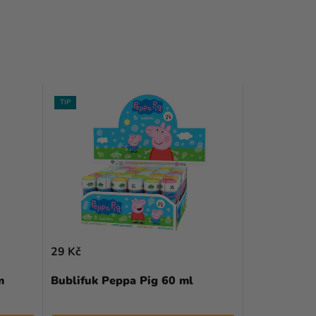
TIP
29 Kč
m
Bublifuk Peppa Pig 60 ml