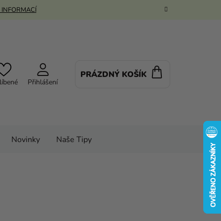
 INFORMACÍ
PRÁZDNÝ KOŠÍK
NÁKUPNÍ
líbené
Přihlášení
KOŠÍK
Novinky
Naše Tipy
stýmy
Dětské kostýmy
enší
ejmenší - Paw Patrol Chase