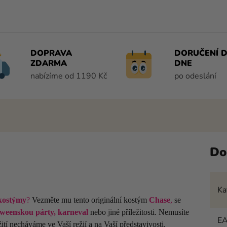
DOPRAVA
DORUČENÍ D
ZDARMA
DNE
nabízíme od 1190 Kč
po odeslání
Do
Ka
 kostýmy
?
Vezměte mu tento originální kostým
Chase
,
se
weenskou párty, karneval
nebo jiné příležitosti. Nemusíte
E
tí necháváme ve Vaší režií a na Vaší představivosti.