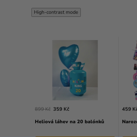
High-contrast mode
899 Kč
359 Kč
459 K
Heliová láhev na 20 balónků
Naroz