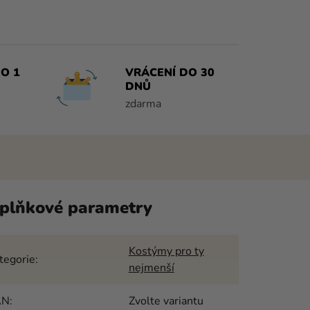
O 1
VRÁCENÍ DO 30
DNŮ
zdarma
plňkové parametry
Kostýmy pro ty
tegorie
:
nejmenší
AN
:
Zvolte variantu