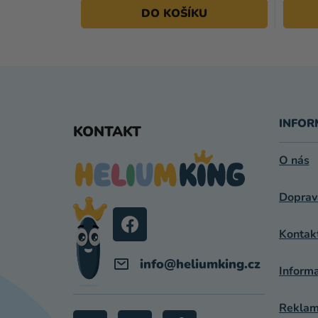
DO KOŠÍKU
Z
Á
INFOR
KONTAKT
P
O nás
A
Doprav
T
Í
Kontak
info
@
heliumking.cz
Inform
Reklama