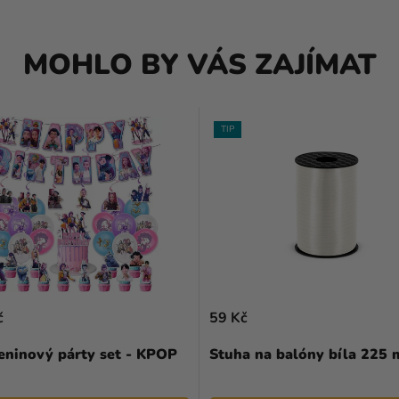
MOHLO BY VÁS ZAJÍMAT
TIP
č
59 Kč
eninový párty set - KPOP
Stuha na balóny bíla 225 