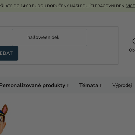
ŘIJATÉ DO 14:00 BUDOU DORUČENY NÁSLEDUJÍCÍ PRACOVNÍ DEN.
VÍCE
Ob
EDAT
Personalizované produkty
Témata
Výprodej
Domů
Kostýmy
Ko
Kostýmy pro ty nejm
Dětský kostým pro n