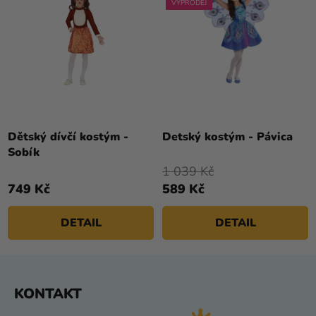
VÝPRODEJ
Dětský dívčí kostým -
Detský kostým - Pávica
Sobík
1 039 Kč
749 Kč
589 Kč
DETAIL
DETAIL
Z
KONTAKT
Á