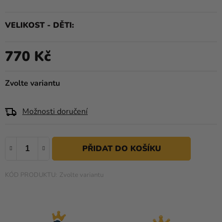
produktu
Kreativní
je
potřeby
VELIKOST - DĚTI
0,0
z
Personalizované
5
770 Kč
produkty
Měrná cena:
hvězdiček.
Témata
Zvolte variantu
Výprodej
Možnosti doručení
Novinky
Naše
Tipy
Zvolte variantu