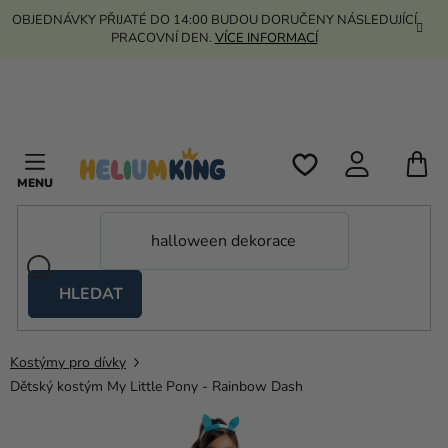
Přejít
OBJEDNÁVKY PŘIJATÉ DO 14:00 BUDOU DORUČENY NÁSLEDUJÍCÍ
na
PRACOVNÍ DEN.
VÍCE INFORMACÍ
obsah
N
K
HLEDAT
Nůžkové
stany
Kostýmy pro dívky
Kanekalon
Dětský kostým My Little Pony - Rainbow Dash
Helium
a