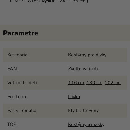
M:
7 - 8 let (
výška:
124 - 135 cm )
Kategorie
:
Kostýmy pro dívky
EAN
:
Zvolte variantu
Velikost - deti
:
116 cm
,
130 cm
,
102 cm
Pro koho
:
Dívka
Párty Témata
:
My Little Pony
TOP
:
Kostýmy a masky