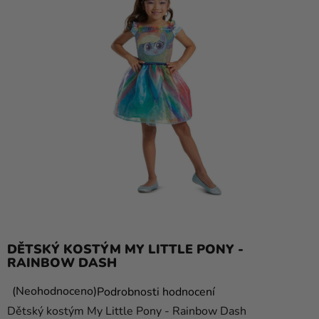
balónky
Svatba
Párty
Výzdoba
a
doplňky
Kostýmy
Oblečení
Pečení
Dárky
DĚTSKÝ KOSTÝM MY LITTLE PONY -
a
RAINBOW DASH
merch
Průměrné
Neohodnoceno
Podrobnosti hodnocení
Svátky
hodnocení
Dětský kostým My Little Pony - Rainbow Dash