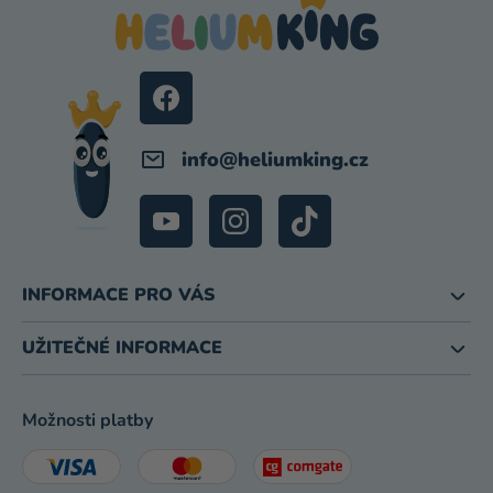
P
A
T
Í
info
@
heliumking.cz
INFORMACE PRO VÁS
UŽITEČNÉ INFORMACE
Možnosti platby