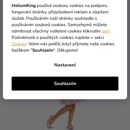
DETAIL
HeliumKing
používá soubory cookies na podporu
fungování stránky, přizpůsobení reklam a zlepšení
služeb. Používáním naší stránky souhlasíte s
High-contrast mode
používáním souborů cookies. Samozřejmě můžete
MOHLO BY VÁS ZAJÍMAT
odmítnout všechny volitelné cookies kliknutím
sem
.
Podrobnosti o použitých cookies najdete v sekci
Cookies
. Velmi nás potěší, když přijmete naše cookies
tlačítkem "
Souhlasím
". Děkujeme!
Nastavení
Souhlasím