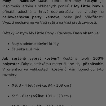
Pony
-
Rainbow Dash
. Tento roztomilý
kostým
je
inspirován jedním z oblíbených poníků z
My Little Pony
a
přináší radostná a hravá dobrodružství. Je vhodný na
halloweenskou párty
,
karneval
nebo jiné příležitosti.
Využití necháváme ve Vaší režii a na Vaší představivosti.
Dětský kostým My Little Pony - Rainbow Dash
obsahuje:
šaty s odnímatelnými křídly
čelenka s ušima
Jak správně vybrat kostým?
Kostýmy tvoří
100%
polyester
. Díky elastickému materiálu se dají
přizpůsobit
.
V orientaci ve velikostech kostýmů Vám pomohou tyto
rozměry:
XS:
3 - 4 let (
výška:
94 - 109 cm
)
S:
5 - 6 let (
výška:
109 - 123 cm )