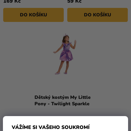
169 Kč
59 Kč
DO KOŠÍKU
DO KOŠÍKU
Dětský kostým My Little
Pony - Twilight Sparkle
770 Kč
VÁŽÍME SI VAŠEHO SOUKROMÍ