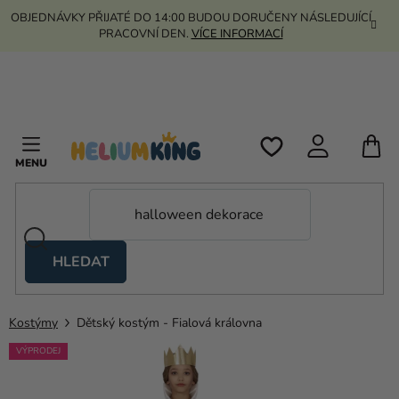
Přejít
OBJEDNÁVKY PŘIJATÉ DO 14:00 BUDOU DORUČENY NÁSLEDUJÍCÍ
na
PRACOVNÍ DEN.
VÍCE INFORMACÍ
obsah
N
K
HLEDAT
Nůžkové
stany
Kostýmy
Dětský kostým - Fialová královna
Kanekalon
VÝPRODEJ
Helium
a