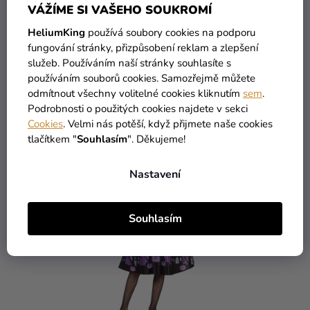
VÁŽÍME SI VAŠEHO SOUKROMÍ
DETAIL
DETAIL
HeliumKing
používá soubory cookies na podporu
fungování stránky, přizpůsobení reklam a zlepšení
High-contrast mode
služeb. Používáním naší stránky souhlasíte s
MOHLO BY VÁS ZAJÍMAT
používáním souborů cookies. Samozřejmě můžete
odmítnout všechny volitelné cookies kliknutím
sem
.
Podrobnosti o použitých cookies najdete v sekci
Cookies
. Velmi nás potěší, když přijmete naše cookies
VÝPRODEJ
tlačítkem "
Souhlasím
". Děkujeme!
Nastavení
Souhlasím