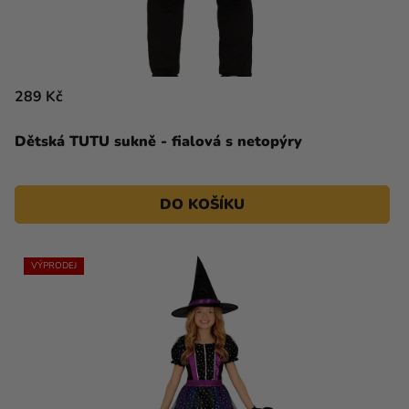
289 Kč
Dětská TUTU sukně - fialová s netopýry
DO KOŠÍKU
VÝPRODEJ