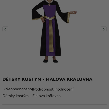
balónky
Svatba
Párty
Výzdoba
a
doplňky
Kostýmy
Oblečení
Pečení
DĚTSKÝ KOSTÝM - FIALOVÁ KRÁLOVNA
Dárky
a
Průměrné
Neohodnoceno
Podrobnosti hodnocení
hodnocení
merch
Dětský kostým - Fialová královna
produktu
Svátky
je