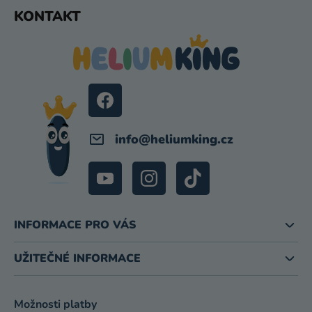
Z
KONTAKT
Á
P
A
T
Í
info
@
heliumking.cz
INFORMACE PRO VÁS
UŽITEČNÉ INFORMACE
Možnosti platby