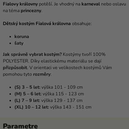
Fialovy královny
potěší. Je vhodný na
karneval
nebo oslavu
na téma
princezny
.
Dětský kostým Fialová královna
obsahuje:
koruna
šaty
Jak správně vybrat kostým?
Kostýmy tvoří 100%
POLYESTER. Díky elastickému materiálu se dají
přizpůsobit
. V orientaci ve velikostech kostýmů Vám
pomohou tyto
rozměry
:
(S) 3 – 5 let:
výška 101 - 109 cm
(M) 5 – 6 let:
výška 115 - 123 cm
(L) 7 – 9 let:
výška 129 - 137 cm
(XL) 10 – 12 let:
výška 143 - 151 cm