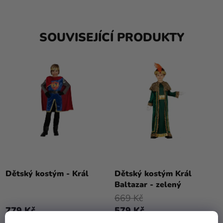
SOUVISEJÍCÍ PRODUKTY
Dětský kostým - Král
Dětský kostým Král
Baltazar - zelený
669 Kč
779 Kč
579 Kč